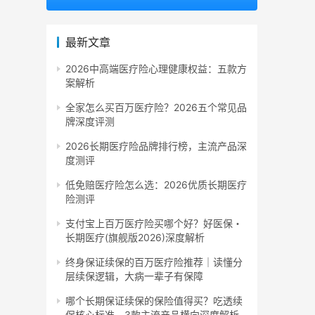
最新文章
2026中高端医疗险心理健康权益：五款方
案解析
全家怎么买百万医疗险？2026五个常见品
牌深度评测
2026长期医疗险品牌排行榜，主流产品深
度测评
低免赔医疗险怎么选：2026优质长期医疗
险测评
支付宝上百万医疗险买哪个好？好医保・
长期医疗(旗舰版2026)深度解析
终身保证续保的百万医疗险推荐｜读懂分
层续保逻辑，大病一辈子有保障
哪个长期保证续保的保险值得买？吃透续
保核心标准，3款主流产品横向深度解析