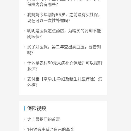
保障内容有哪些？
我妈妈今年刚好55岁，之前没有买社保，
现在可以一次性补缴吗？
明明是医保定点药店，为啥买的药却不能
刷医保？
买了好医保，第二年查出高血压，要告知
吗？
什么是农村50元大病补充保险？可以报销
多少？
支付宝【幸孕儿·孕妇及新生儿医疗险】怎
么样？
保险视频
史上最抠门的首富
1分钟选出适合自己的基金