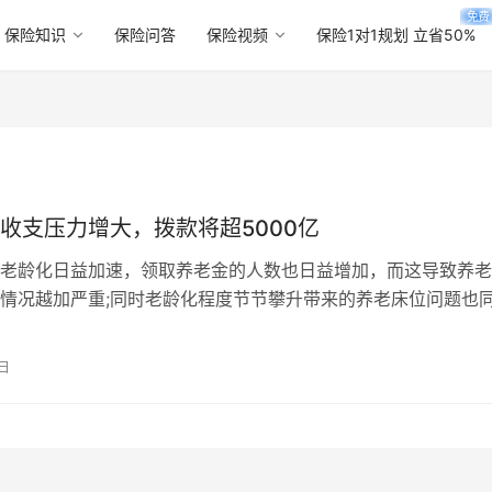
免费
保险知识
保险问答
保险视频
保险1对1规划 立省50%
收支压力增大，拨款将超5000亿
老龄化日益加速，领取养老金的人数也日益增加，而这导致养老
情况越加严重;同时老龄化程度节节攀升带来的养老床位问题也
 近日，在北京召开的“学习贯彻习…
3日