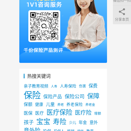
微信扫一扫
分享本页
热搜关键词
保费
亲子教育视频
人寿保险
伤害
人寿
保险
保障
保险公司
保险产品
儿童
保额
健康
养老保险
养老
养老金
医疗保险
医疗险
医保
医疗
增额
宝宝
寿险
孩子
年金
意外
少儿
意外险