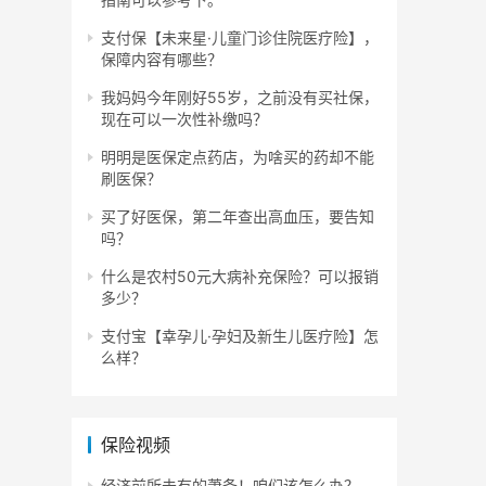
支付保【未来星·儿童门诊住院医疗险】，
保障内容有哪些？
我妈妈今年刚好55岁，之前没有买社保，
现在可以一次性补缴吗？
明明是医保定点药店，为啥买的药却不能
刷医保？
买了好医保，第二年查出高血压，要告知
吗？
什么是农村50元大病补充保险？可以报销
多少？
支付宝【幸孕儿·孕妇及新生儿医疗险】怎
么样？
保险视频
经济前所未有的萧条！咱们该怎么办？