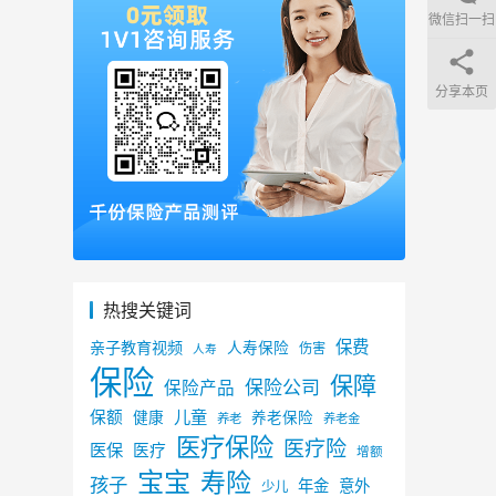
微信扫一扫
分享本页
热搜关键词
保费
亲子教育视频
人寿保险
伤害
人寿
保险
保障
保险公司
保险产品
儿童
保额
健康
养老保险
养老
养老金
医疗保险
医疗险
医保
医疗
增额
宝宝
寿险
孩子
年金
意外
少儿