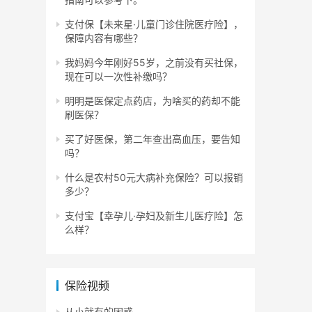
支付保【未来星·儿童门诊住院医疗险】，
保障内容有哪些？
我妈妈今年刚好55岁，之前没有买社保，
现在可以一次性补缴吗？
明明是医保定点药店，为啥买的药却不能
刷医保？
买了好医保，第二年查出高血压，要告知
吗？
什么是农村50元大病补充保险？可以报销
多少？
支付宝【幸孕儿·孕妇及新生儿医疗险】怎
么样？
保险视频
从小就有的困惑