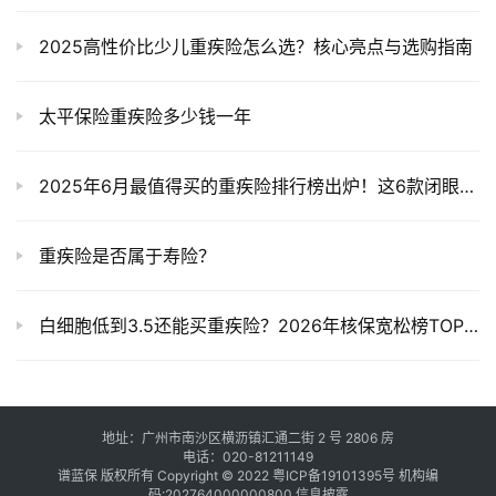
2025高性价比少儿重疾险怎么选？核心亮点与选购指南
太平保险重疾险多少钱一年
2025年6月最值得买的重疾险排行榜出炉！这6款闭眼入不踩坑
重疾险是否属于寿险？
白细胞低到3.5还能买重疾险？2026年核保宽松榜TOP3揭秘，标体承保不是梦！
地址：广州市南沙区横沥镇汇通二街 2 号 2806 房
电话：020-81211149
谱蓝保 版权所有 Copyright © 2022
粤ICP备19101395号
机构编
码:202764000000800
信息披露