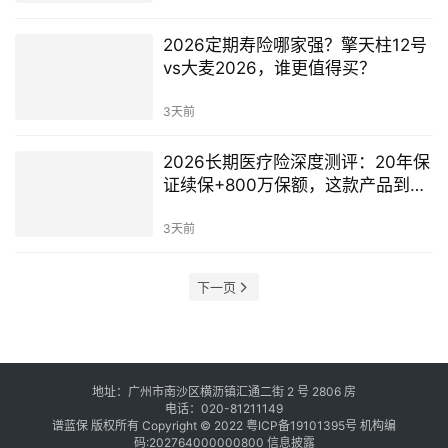
2026定期寿险哪家强？擎天柱12号
vs大麦2026，谁更值得买？
3天前
2026长期医疗险深度测评：20年保
证续保+800万保额，这款产品到底
值不值得入手？
3天前
下一页
地址：广州市南沙区横沥镇汇通二街 2 号 2806 房
电话：020-81211149
谱蓝保 版权所有 Copyright © 2022
粤ICP备19101395号
机构编
码:202764000000800
信息披露