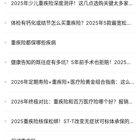
2025年少儿重疾险深度测评！这几点选购关键太多家长不知道
体检有钙化或结节怎么买重疾险？2025年5款最宽松产品真实测评
重疾险都保哪些疾病
健康告知的既往症有多坑？5年前手术也拒赔！2025投保自救指南+核保宽松产品
2026年定期寿险+重疾险+医疗险黄金组合指南：这么配保障全面又省钱！
2026年终极对比：重疾险和百万医疗险哪个好？报销与赔付一文读懂！
2025重疾险核保松绑！ST-T改变无症状可标体承保的3款神险