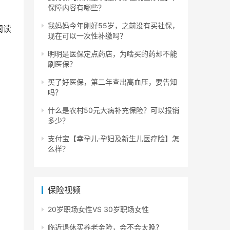
保障内容有哪些？
我妈妈今年刚好55岁，之前没有买社保，
阅读
现在可以一次性补缴吗？
明明是医保定点药店，为啥买的药却不能
刷医保？
买了好医保，第二年查出高血压，要告知
吗？
什么是农村50元大病补充保险？可以报销
多少？
支付宝【幸孕儿·孕妇及新生儿医疗险】怎
么样？
保险视频
20岁职场女性VS 30岁职场女性
临近退休买养老金险，会不会太晚？