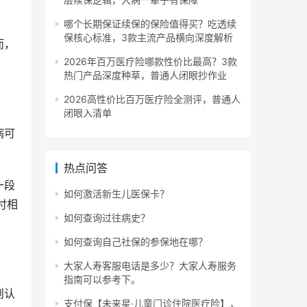
哪个长期保证续保的保险值得买？吃透续
保核心标准，3款主流产品横向深度解析
而，
2026年百万医疗险哪款性价比最高？3款
热门产品深度种草，普通人闭眼抄作业
2026高性价比百万医疗险全测评，普通人
闭眼入清单
病可
热点问答
一段
如何激活新生儿医保卡？
付相
如何查询过往病史？
如何查询自己社保的参保地在哪？
大家人寿客服电话是多少？大家人寿服务
指南可以参考下。
则认
支付保【未来星·儿童门诊住院医疗险】，