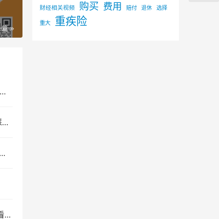
购买
费用
财经相关视频
赔付
选择
退休
重疾险
重大
一篇
！
）