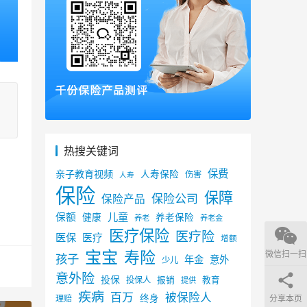
热搜关键词
保费
亲子教育视频
人寿保险
伤害
人寿
保险
保障
保险公司
保险产品
儿童
保额
健康
养老保险
养老
养老金
医疗保险
医疗险
医保
医疗
增额
宝宝
寿险
微信扫一扫
孩子
年金
意外
少儿
意外险
投保
投保人
报销
教育
提供
疾病
百万
被保险人
终身
分享本页
理赔