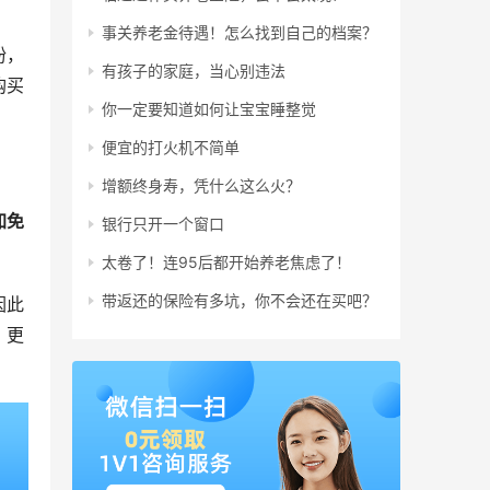
事关养老金待遇！怎么找到自己的档案？
纷，
有孩子的家庭，当心别违法
购买
你一定要知道如何让宝宝睡整觉
便宜的打火机不简单
增额终身寿，凭什么这么火？
加免
银行只开一个窗口
太卷了！连95后都开始养老焦虑了！
带返还的保险有多坑，你不会还在买吧？
因此
、更