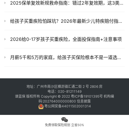
2025保单复效新规救命指南：错过2年复效期，这3类保险仍能复活
给孩子买重疾险怕踩坑？2026年最新少儿特疾赔付指南，家长看完再决定！
2026给0-17岁孩子买重疾险，全面投保指南+注意事项
月薪5千和5万的家庭，给孩子买保险根本不是一道选择题！
地址：广州市南沙区横沥镇汇通二街 2 号 2806 房
电话：020-81211149
谱蓝保 版权所有 Copyright © 2022
粤ICP备19101395号
机构编
码:202764000000800
信息披露
粤公网安备44011502001314
免费领取保险规划 立省50%