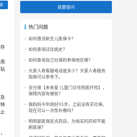
复
我要提问
热门问题
如何激活新生儿医保卡？
上存
如何查询过往病史？
方
如何查询自己社保的参保地在哪？
乐用
、钻
大家人寿客服电话是多少？大家人寿服务
工
指南可以参考下。
支付保【未来星·儿童门诊住院医疗险】，
保障内容有哪些？
以及
我妈妈今年刚好55岁，之前没有买社保，
是特
现在可以一次性补缴吗？
防止
明明是医保定点药店，为啥买的药却不能
刷医保？
额，