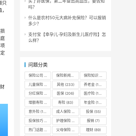
买了好医保，第二年查出高血压，要告知
额只
吗？
值，
什么是农村50元大病补充保险？可以报销
多少？
产损
支付宝【幸孕儿·孕妇及新生儿医疗险】怎
家庭
么样？
产项
固定
问题分类
保险公司
(132)
保险新闻资讯
(13)
保险知识
(666)
儿童保险
(113)
其他
(233)
养老金
(180)
理财
分红保险
(94)
医保
(206)
医疗险
(175)
增额寿险
(173)
寿险
(83)
年金险
(185)
意外险
(143)
成人保险
(16)
投保
(55)
投保技巧
(10)
护理保险
(13)
报销
(7)
热门话题
(44)
父母保险
(32)
理财
(89)