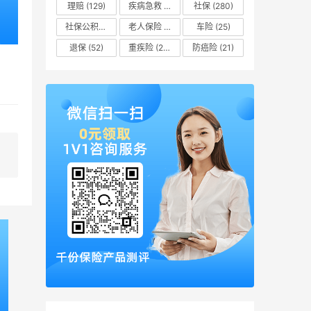
理赔
(129)
疾病急救
(16)
社保
(280)
社保公积金
(51)
老人保险
(8)
车险
(25)
退保
(52)
重疾险
(205)
防癌险
(21)