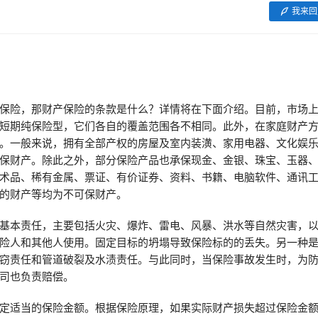
我来回
保险，那财产保险的条款是什么？详情将在下面介绍。目前，市场
短期纯保险型，它们各自的覆盖范围各不相同。此外，在家庭财产
。一般来说，拥有全部产权的房屋及室内装潢、家用电器、文化娱
保财产。除此之外，部分保险产品也承保现金、金银、珠宝、玉器
术品、稀有金属、票证、有价证券、资料、书籍、电脑软件、通讯
的财产等均为不可保财产。
基本责任，主要包括火灾、爆炸、雷电、风暴、洪水等自然灾害，
险人和其他人使用。固定目标的坍塌导致保险标的的丢失。另一种
窃责任和管道破裂及水渍责任。与此同时，当保险事故发生时，为
司也负责赔偿。
定适当的保险金额。根据保险原理，如果实际财产损失超过保险金