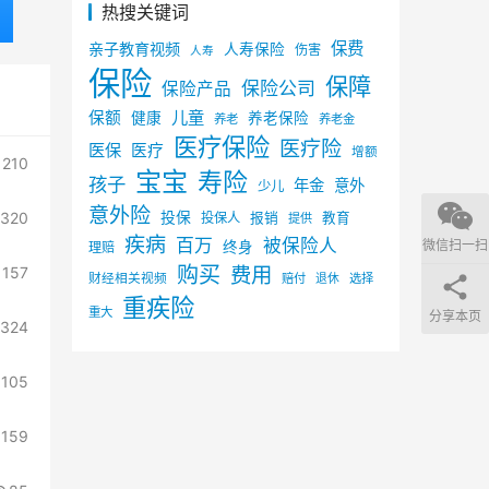
热搜关键词
保费
亲子教育视频
人寿保险
伤害
人寿
保险
保障
保险公司
保险产品
儿童
保额
健康
养老保险
养老
养老金
医疗保险
医疗险
医保
医疗
增额
210
宝宝
寿险
孩子
年金
意外
少儿
意外险
投保
320
投保人
报销
教育
提供
疾病
百万
被保险人
微信扫一扫
终身
理赔
购买
费用
157
财经相关视频
赔付
选择
退休
重疾险
重大
分享本页
324
105
159