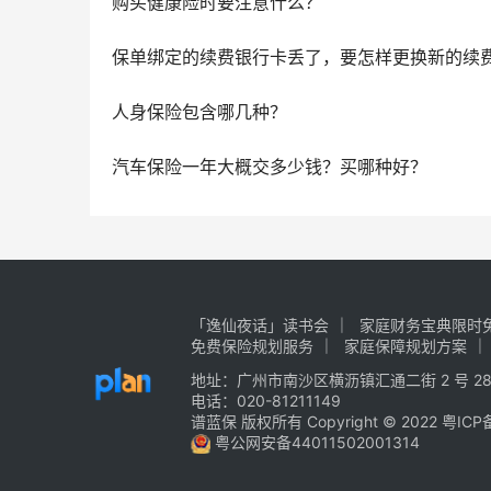
购买健康险时要注意什么？
保单绑定的续费银行卡丢了，要怎样更换新的续
人身保险包含哪几种？
汽车保险一年大概交多少钱？买哪种好？
「逸仙夜话」读书会
家庭财务宝典限时免
免费保险规划服务
家庭保障规划方案
地址：广州市南沙区横沥镇汇通二街 2 号 28
电话：020-81211149
谱蓝保 版权所有 Copyright © 2022
粤ICP
粤公网安备44011502001314