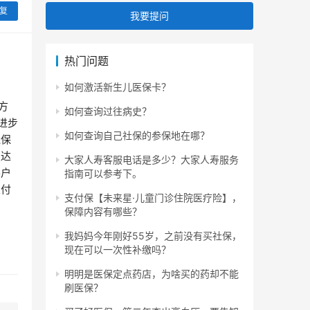
复
我要提问
热门问题
如何激活新生儿医保卡？
方
如何查询过往病史？
进步
如何查询自己社保的参保地在哪？
线保
发达
大家人寿客服电话是多少？大家人寿服务
客户
指南可以参考下。
支付
支付保【未来星·儿童门诊住院医疗险】，
保障内容有哪些？
我妈妈今年刚好55岁，之前没有买社保，
现在可以一次性补缴吗？
明明是医保定点药店，为啥买的药却不能
刷医保？