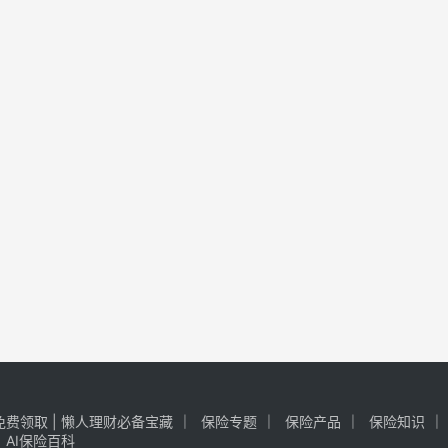
费领取 | 懒人理财必备宝藏
保险专题
保险产品
保险知识
AI保险百科