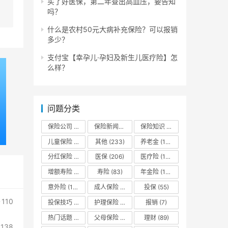
买了好医保，第二年查出高血压，要告知
吗？
什么是农村50元大病补充保险？可以报销
多少？
支付宝【幸孕儿·孕妇及新生儿医疗险】怎
么样？
问题分类
保险公司
(132)
保险新闻资讯
(13)
保险知识
(666)
儿童保险
(113)
其他
(233)
养老金
(180)
分红保险
(94)
医保
(206)
医疗险
(175)
增额寿险
(173)
寿险
(83)
年金险
(185)
意外险
(143)
成人保险
(16)
投保
(55)
110
投保技巧
(10)
护理保险
(13)
报销
(7)
热门话题
(44)
父母保险
(32)
理财
(89)
138