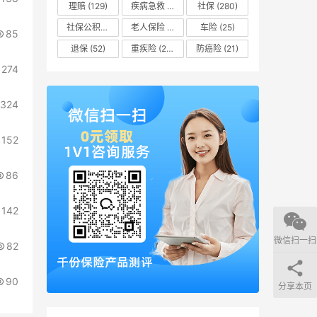
理赔
(129)
疾病急救
(16)
社保
(280)
社保公积金
(51)
老人保险
(8)
车险
(25)
85
退保
(52)
重疾险
(205)
防癌险
(21)
274
324
152
86
142
微信扫一扫
82
90
分享本页