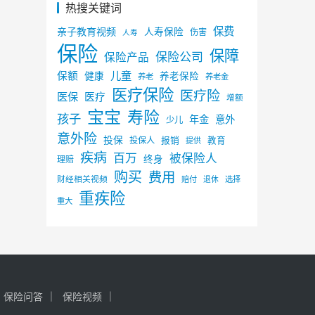
热搜关键词
保费
亲子教育视频
人寿保险
伤害
人寿
保险
保障
保险公司
保险产品
儿童
保额
健康
养老保险
养老
养老金
医疗保险
医疗险
医保
医疗
增额
宝宝
寿险
孩子
年金
意外
少儿
意外险
投保
投保人
报销
教育
提供
疾病
百万
被保险人
终身
理赔
购买
费用
财经相关视频
赔付
选择
退休
重疾险
重大
保险问答
保险视频