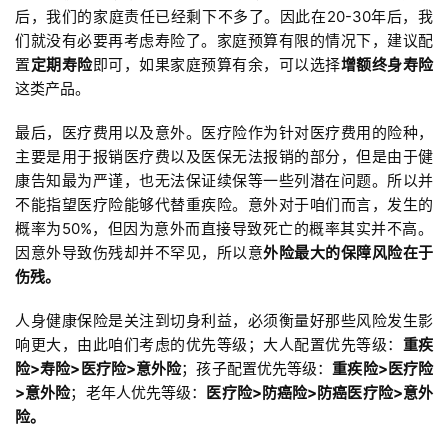
后，我们的家庭责任已经剩下不多了。因此在20-30年后，我
们就没有必要再考虑寿险了。家庭预算有限的情况下，建议配
置
定期寿险
即可，如果家庭预算有余，可以选择
增额终身寿险
这类产品。
最后，医疗费⽤以及意外。医疗险作为针对医疗费⽤的险种，
主要是⽤于报销医疗费以及医保⽆法报销的部分，但是由于健
康告知最为严谨，也⽆法保证续保等⼀些列潜在问题。所以并
不能指望医疗险能够代替重疾险。意外对于咱们⽽⾔，发⽣的
概率为50%，但因为意外⽽直接导致死亡的概率其实并不⾼。
因意外导致伤残却并不罕⻅，所以意
外险最⼤的保障⻛险在于
伤残。
⼈身健康保险是关注到切身利益，必须衡量好那些⻛险发⽣影
响更⼤，由此咱们考虑的优先等级；大人配置优先等级：
重疾
险>寿险>医疗险>意外险
；孩子配置优先等级：
重疾险>医疗险
>意外险
；老年人优先等级：
医疗险>防癌险>防癌医疗险>意外
险。