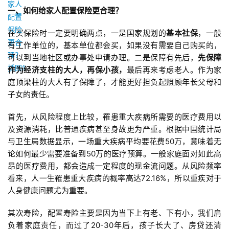
一、如何给家人配置保险更合理？
在买保险时一定要明确两点，一是国家规划的
基本社保
，一般
有工作单位的，基本单位都会买，如果没有需要自己购买的，
可以到当地社区或办事处申请办理。二是保障有先后，
先保障
作为经济⽀柱的⼤⼈，再保⼩孩，
最后再来考虑⽼⼈。作为家
庭顶梁柱的⼤⼈有了保障了，才能更好担负起照顾年⻓⽗⺟和
⼦⼥的责任。
⾸先，从⻛险程度上⽐较，罹患重⼤疾病所需要的医疗费⽤以
及资源消耗，⽐普通疾病甚⾄身故更为严重。根据中国统计局
与卫⽣局数据显示，⼀场重⼤疾病平均要花费50万，意味着⽆
论如何最少需要准备到50万的医疗预算。⼀般家庭⾯对如此⾼
昂的医疗费⽤，都会造成⼀定程度的现⾦流问题。从⻛险频率
看来，⼈⼀⽣罹患重⼤疾病的概率⾼达72.16%，所以重疾对于
⼈身健康问题尤为重要。
其次寿险，配置寿险主要是因为当下上有⽼、下有⼩，我们肩
负着家庭责任，⽽过了20-30年后，孩⼦⻓⼤了、房贷还清