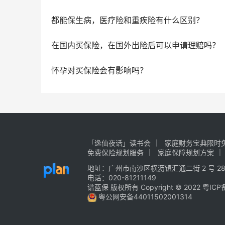
都能保生病，医疗险和重疾险有什么区别？
在国内买保险，在国外出险后可以申请理赔吗？
怀孕对买保险会有影响吗？
「逸仙夜话」读书会
家庭财务宝典限时免
免费保险规划服务
家庭保障规划方案
地址：广州市南沙区横沥镇汇通二街 2 号 28
电话：020-81211149
谱蓝保 版权所有 Copyright © 2022
粤ICP
粤公网安备44011502001314