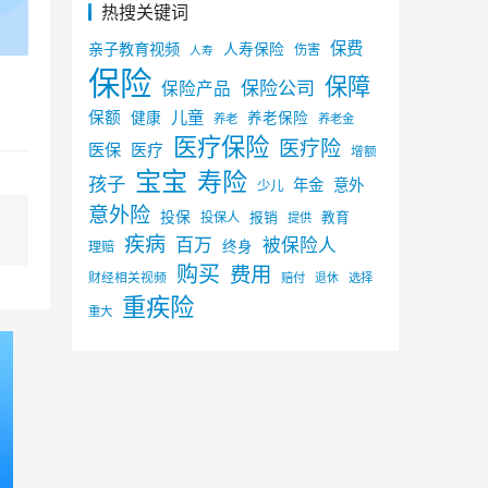
热搜关键词
保费
亲子教育视频
人寿保险
伤害
人寿
保险
保障
保险公司
保险产品
儿童
保额
健康
养老保险
养老
养老金
医疗保险
医疗险
医保
医疗
增额
宝宝
寿险
孩子
年金
意外
少儿
意外险
投保
投保人
报销
教育
提供
疾病
百万
被保险人
终身
理赔
购买
费用
财经相关视频
赔付
选择
退休
重疾险
重大