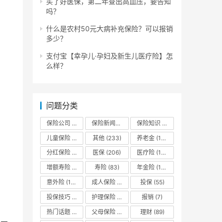
买了好医保，第二年查出高血压，要告知
吗？
什么是农村50元大病补充保险？可以报销
多少？
支付宝【幸孕儿·孕妇及新生儿医疗险】怎
么样？
问题分类
保险公司
(132)
保险新闻资讯
(13)
保险知识
(666)
儿童保险
(113)
其他
(233)
养老金
(180)
分红保险
(94)
医保
(206)
医疗险
(175)
增额寿险
(173)
寿险
(83)
年金险
(185)
意外险
(143)
成人保险
(16)
投保
(55)
投保技巧
(10)
护理保险
(13)
报销
(7)
热门话题
(44)
父母保险
(32)
理财
(89)