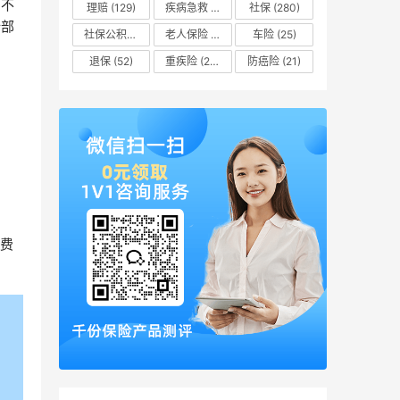
，不
理赔
(129)
疾病急救
(16)
社保
(280)
全部
社保公积金
(51)
老人保险
(8)
车险
(25)
退保
(52)
重疾险
(205)
防癌险
(21)
费