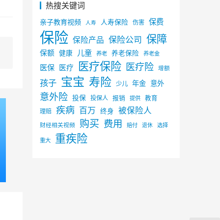
热搜关键词
保费
亲子教育视频
人寿保险
伤害
人寿
保险
保障
保险公司
保险产品
儿童
保额
健康
养老保险
养老
养老金
医疗保险
医疗险
医保
医疗
增额
宝宝
寿险
孩子
年金
意外
少儿
意外险
投保
投保人
报销
教育
提供
疾病
百万
被保险人
终身
理赔
购买
费用
财经相关视频
赔付
选择
退休
重疾险
重大