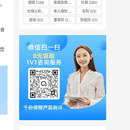
理赔
(129)
疾病急救
(16)
社保
(280)
知。
社保公积金
(51)
老人保险
(8)
车险
(25)
退保
(52)
重疾险
(205)
防癌险
(21)
能会
您