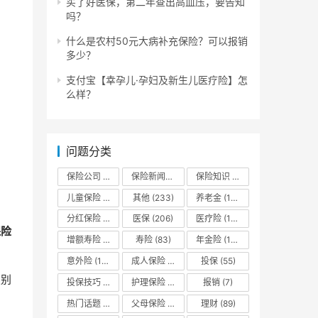
买了好医保，第二年查出高血压，要告知
吗？
什么是农村50元大病补充保险？可以报销
多少？
支付宝【幸孕儿·孕妇及新生儿医疗险】怎
么样？
问题分类
保险公司
(132)
保险新闻资讯
(13)
保险知识
(666)
儿童保险
(113)
其他
(233)
养老金
(180)
分红保险
(94)
医保
(206)
医疗险
(175)
保险
增额寿险
(173)
寿险
(83)
年金险
(185)
意外险
(143)
成人保险
(16)
投保
(55)
类别
投保技巧
(10)
护理保险
(13)
报销
(7)
热门话题
(44)
父母保险
(32)
理财
(89)