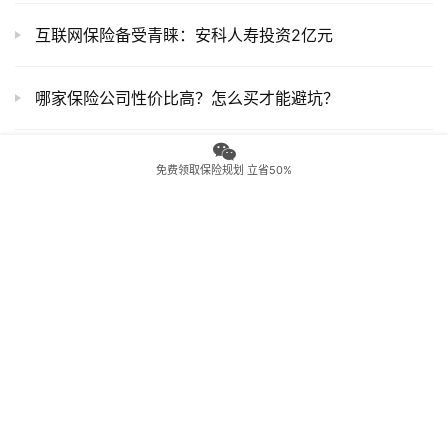
互联网保险备受青睐：安科人寿投资2亿元
哪家保险公司性价比高？怎么买才能避坑？
120种重大疾病列表
免费领取保险规划 立省50%
70岁也能买的医疗险！癌症终身续保成2025老年投保新标杆
大病险保费一年多少钱
地址：广州市南沙区横沥镇汇通二街 2 号 2806 房
电话：020-81211149
谱蓝保 版权所有 Copyright © 2022
粤ICP备19101395号
机构编
码:202764000000800
信息披露