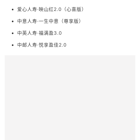
爱心人寿·映山红2.0（心喜版）
中意人寿·一生中意（尊享版）
中英人寿·福满盈3.0
中邮人寿·悦享盈佳2.0
（点击查看高清大图）