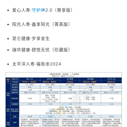
爱心人寿·
守护神
2.0（尊享版）
阳光人寿·鑫享阳光（菁英版）
昆仑健康·岁享金生
瑞华健康·颐悦无忧（珍藏版）
太平洋人寿·福有余2024