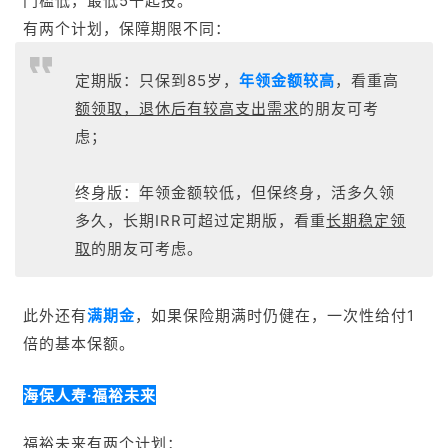
门槛低，最低5千起投。
有两个计划，保障期限不同：
定期版：只保到85岁，
年
领
金额较高
，看重高
额领取，退休后有较高支出需求
的朋友可考
虑；
终身版：
年领金额较低，但保终身，活多久领
多久，长期IRR可超过定期版，看重
长期稳定领
取
的朋友可考虑。
此外还有
满期
金
，如果
保险期满时仍健在，一次性给付1
倍的基本保额。
海保人寿·福裕未来
福裕未来有两个计划：