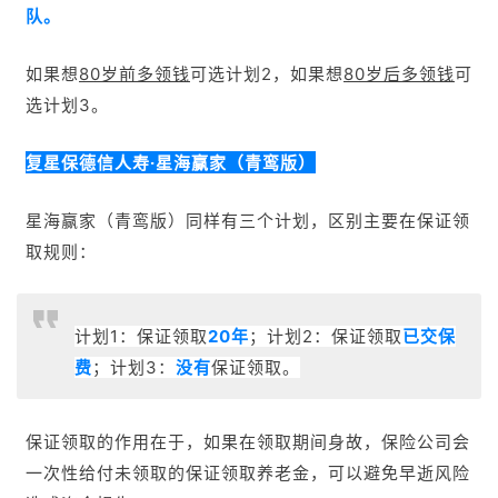
队。
如果想
80岁前多领钱
可选计划2，如果想
80岁后多领钱
可
选计划3。
复星保德信人寿·星海赢家（青鸾版）
星海赢家（青鸾版）同样有三个计划，区别主要在保证领
取规则：
计划1：保证领取
20年
；计划2：保证领取
已交保
费
；计划3：
没有
保证领取。
保证领取的作用在于，如果在领取期间身故，
保险公司会
一次性给付未领取的保证领取养老金，可以避免早逝风险