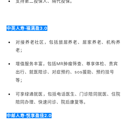
增值服务丰富，包括MR肿瘤筛查、尊享体检、贵宾
出行、
就医
陪诊、
对症预约、sos援助、预约挂号
等；
可享绿通就医，包括电话医生、门诊陪同就医、住院
陪同办理、快速问诊、院后康复等。
中邮人寿·悦享盈佳2.0
对接养老社区，包括机构养老、居家养老等；
增值服务包括健康咨询、就医服务（电话医生、视频
医生、专家预约、住院/手术安排、国内/海外二次诊
疗等）、健康管理（洁牙、高端体检）、出行服务
（高铁/机场贵宾休息室、洗车、代驾等）。
4