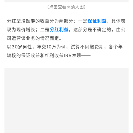
分红型增额寿的收益分为两部分：一是
保证利益
，具体表
现为现价增长；二是
分红利益
，这部分是不确定的，由公
司运营该业务的情况而定。
以30岁男性，年交10万为例，试算不同缴费期，各个年
龄段的保证收益和红利收益IRR表现——
（点击查看高清大图）
以上几款都是预定利率2%的产品。
保证收益方面