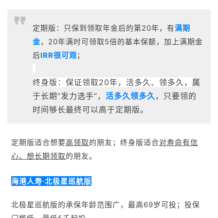
定期版：只保到领取年金后的第20年，
有
满期
金
，20年满时可领取5倍的基本保额，加上满期金
后
IRR很可观
；
终身版：保证领取20年，活多久、领多久，
属
于长期“发力选手”，
活多久领多久
，只要领的
时间够长最终可以高于定期版。
定期版适合想要
高领取
的朋友；终身版适合
对寿命有信
心、想长期领取
的朋友。
海港人寿·北极星巡航版
北极星巡航版的承保年龄范围广，最高69岁可投；投保