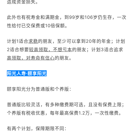
造成资金损失。
此外也有
祝寿金和
满期金，到99岁和106岁仍生存，一次
性给付已交保费或10倍保额。
计划1适合
求稳
的朋友，至少可以拿到20年的年金
；计划
2适合想要
较高领取，不想亏本
的朋友；计划3适合追求
高领取，对寿命有信心
的朋友。
阳光人寿·颐享阳光
颐享阳光分为普通版和个养版：
普通版比较灵活，有多种缴费期可选，且没有保费上限；
个养版有税收优惠，每年最高保费1.2万，一次性缴费。
有两个计划，保障期限不同：