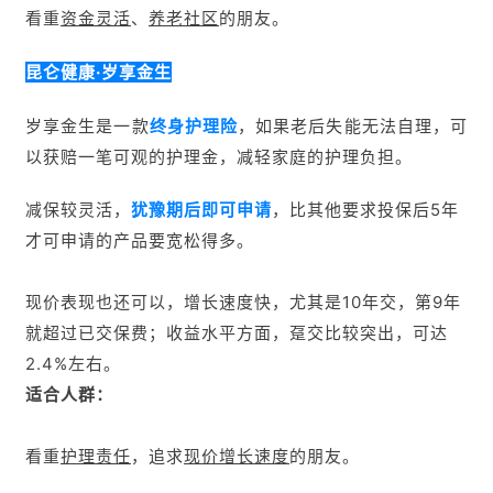
看重
资金灵活
、
养老社区
的朋友。
昆仑健康·岁享金生
岁享金生
如果老后失能无法自理，可
是一款
终身护理险
，
以获赔一笔可观的护
理金，减轻家庭的护理负担。
减保较灵活，
犹豫期后即可申请
，比其他要求投保后5年
才可申请的产品要宽松得多。
现价表现也还可以，增长速度快，尤其是10年交，第9年
就超过已交保费；收益水平方面，趸交比较突出，可达
2.4%左右。
适合人群：
看重
护理责任
，追求
现价增长速度
的朋友。