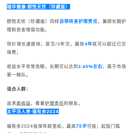
瑞华健康·颐悦无忧（珍藏版）
颐悦无忧（珍藏版）同样
自带终身护理责任
，
兼顾
长期护
理
和
资金增值
功能。
现价增长速度快，趸交/3年交，最快
4年
就可以超过已交
保费；
收益水平非常亮眼，长期可以达到
2.45%左右
，属于市场
第一梯队。
适合人群：
追求
高收益
，看重
护理责任
的朋友。
太平洋人寿·福有余2024
福有余2024投保年龄宽松，最高
75岁
可投；起投门槛