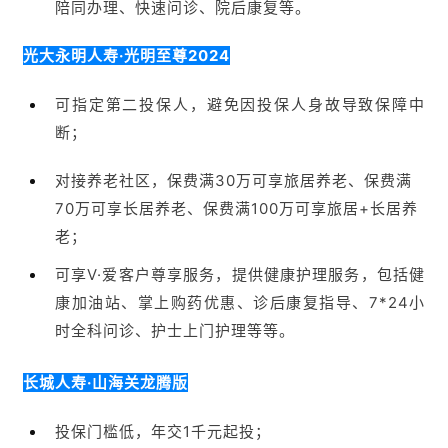
70万可享长居养老、保费满100万可享旅居+长居养
老；
可享V·爱客户尊享服务，提供健康护理服务，包括健
康加油站、掌上购药优惠、诊后康复指导、7*24小
时全科问诊、护士上门护理等等。
长城人寿·山海关龙腾版
投保门槛低，年交1千元起投；
缴费灵活，有4/6/7年等特色缴费期；
可指定第二投保人、双被保险人；
保费满5千元，可获健康体检服务权益；
对接养老社区，保费满一定标准可享乐居机构养老或
云居居家养老服务。