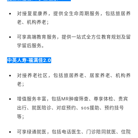
中英人寿·福满佳2.0
对接养老社区，包括旅居养老、居家养老、机构养
老；
增值服务丰富，包括MR肿瘤筛查、尊享体检、贵宾
出行、就医陪诊、对症预约、sos援助、预约挂号
等；
可享绿通就医，包括电话医生、门诊陪同就医、住院
陪同办理、快速问诊、院后康复等。
光大永明人寿·光明至尊2024
可指定第二投保人，避免因投保人身故导致保障中
断；
对接养老社区，保费满30万可享旅居养老、保费满