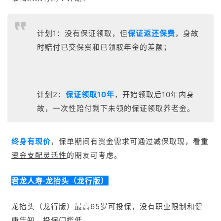
计划1：没有保证领取，但
保证返还保费
，身故
时赔付已交保费和已领取年金的差额；
计划2：
保证领取10年
，开始领取后10年内身
故，一次性赔付剩下未领的保证领取养老金。
终身有现价
，保单期间有资金需求可通过减保取现，看重
资金支配灵活性
的朋友可考虑。
君龙人寿·龙抬头（龙行版）
龙
抬头（龙行版）最高
65岁可投保，没有
职业限制和健
康告知，投保门槛低。