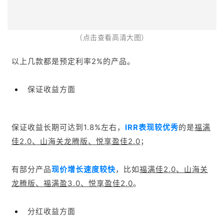
保证收益长期可达到1.8%左右，
IRR表现较优秀
的是
福满
佳2.0、山海
关龙腾版、悦享盈佳2.0
；
有部分产品
现价增长速度较快
，比如
福
满佳2.0、
山海关
龙腾版、福满盈3.0、
悦享盈佳2.0
。
分红收益方面
根据计划书展示的演示利率，预期收益可以达到2%甚至
更高，
IRR表现较可观
的是
光明至尊2024、星福家
2024、福满佳2.0、山海关龙腾版、映山红2.0（心喜
版）。
注意，以上分红收益只作演示使用，实际分红是不确定