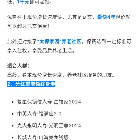
低，
1千元
即可起投。
优势在于现价增长速度快，尤其是趸交，
最快4年
现价就
可以超过已交保费！
此外还对接了
“太保家园”养老社区
，保费达到一定标准可
享入住权，享受品质养老生活。
适合人群：
高龄，看重
现价增长速度、养老社区服务
的朋友。
2、分红型增额终身寿
复星保德信人寿·星福家2024
中英人寿·福满佳2.0
光大永明人寿·光明至尊2024
长城人寿·山海关龙腾版