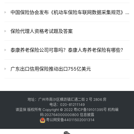
中国保险协会发布《机动车保险车联网数据采集规范》征求意见稿
保险代理人资格考试题及答案
泰康养老保险公司可靠吗？泰康人寿养老保险有哪些？
广东出口信用保险推动出口755亿美元
地址：广州市南沙区横沥镇汇通二街 2 号 2806 房
电话：020-81211149
谱蓝保 版权所有 Copyright © 2022
粤ICP备19101395号
机构编
码:202764000000800
信息披露
粤公网安备44011502001314