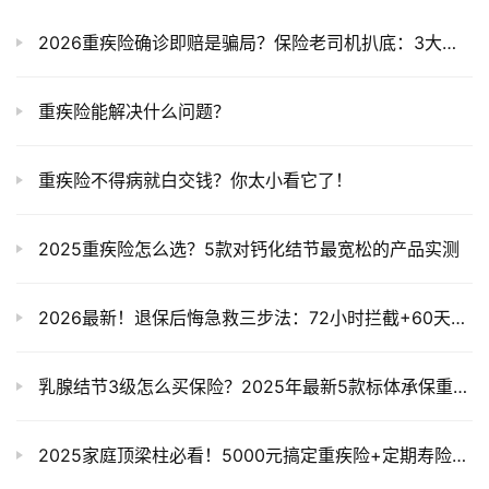
2026重疾险确诊即赔是骗局？保险老司机扒底：3大理赔潜规则+避坑指南
重疾险能解决什么问题？
重疾险不得病就白交钱？你太小看它了！
2025重疾险怎么选？5款对钙化结节最宽松的产品实测
2026最新！退保后悔急救三步法：72小时拦截+60天复效攻略（健康变差必看）
乳腺结节3级怎么买保险？2025年最新5款标体承保重疾险推荐
2025家庭顶梁柱必看！5000元搞定重疾险+定期寿险，猝死大病都不怕（抄作业攻略）