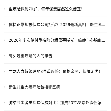
重疾险保到70岁，每年保费居然这么便宜！
体检正常却被保险公司拒保？2026最新真相：医生说没事≠保险公司觉得安全
2026年多次赔付重疾险分组黑幕曝光！癌症与心脑血管疾病赔付陷阱大揭秘
有买过重疾险的人的忠告
君龙人寿超级玛丽8号重疾险：价格亲民，保障无忧！
新生儿重大疾病险包括哪些病
肺结节患者重疾险保费对比：加费20%VS除外责任怎么选？2026年这篇给你答案