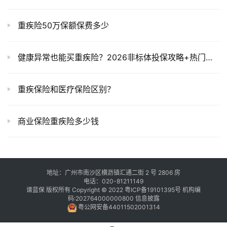
重疾险50万保额保费多少
健康异常也能买重疾险？2026非标体投保攻略+热门产品测评
重疾保险和医疗保险区别？
商业保险重疾险多少钱
地址：广州市南沙区横沥镇汇通二街 2 号 2806 房
电话：020-81211149
谱蓝保 版权所有 Copyright © 2022
粤ICP备19101395号
机构编
码:202764000000800
信息披露
粤公网安备44011502001314