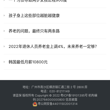
一个习惯导致两岁女孩近视900度
孩子身上这些部位越脏越健康
养老的问题，最终只有两条路
2022年退休人员养老金上调4%，未来养老一定够？
韩国最低月薪10800元
地址：广州市南沙区横沥镇汇通二街 2 号 2806 房
电话：020-81211149
谱蓝保 版权所有 Copyright © 2022
粤ICP备19101395号
机构编
码:202764000000800
信息披露
粤公网安备44011502001314