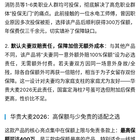
消防员等1-6类职业人群均可投保，彻底解决了高危职业群
体“投保无门”的痛点。此前接触的一位水电工师傅，曾因职
业原因多次投保被拒，选择该产品后顺利获得300万保额，
年保费仅三千余元，切实填补了保障缺口。
2. 
默认夫妻双赔责任，保障加倍无额外成本
：与其他产品
不同，该产品将“夫妻同一意外额外赔100%保额”设为必选
责任，无需额外付费。若夫妻双方因同一场意外身故/全
残，除各自保额外可再获一倍赔付，相当于为子女留存双份
保障。这一设计对夫妻均为家庭支柱的家庭尤为友好——华
贵大麦2026无此责任，国富定海柱7号虽可选但附加后保费
更高，性价比不足。
华贵大麦2026：高保额与少免责的适配之选
这款产品的核心亮点集中在保额上限与免责条款上：
最高保
额可达400万
，是三款中保额最高的产品，特别适合一线城