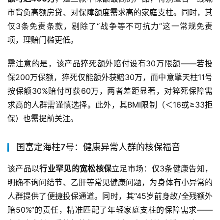
市背负高额房贷、对保障额度需求高的家庭支柱。同时，其
仅3条免责条款，剔除了“战争等不可抗力”这一常规免责
项，理赔门槛更低。
需注意的是，该产品猝死额外赔付设有30万限额——若投
保200万保额，猝死仅能额外获赔30万，而中意擎天柱11号
按保额30%赔付可获60万，两者差距显著，对猝死保障需
求高的人群需谨慎选择。此外，其BMI限制（＜16或≥33拒
保）也需提前关注。
国富定海柱7号：健康异常人群的核保福音
该产品以
行业罕见的宽松核保
立足市场：仅3条健康告知，
明确不询问结节、乙肝等常见健康问题，为身体有小异常的
人群提供了便捷投保通道。同时，其“45岁前身故/全残额外
赔50%”的责任，精准匹配了年轻家庭支柱的保障需求——