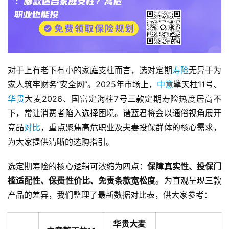
对于上有老下有小的家庭支柱而言，选对定期
寿险
无异于为
家人筑牢财务“安全网”。2025年市场上，
中意
擎天柱11号、
华贵
大麦2026、国富定海柱7号三款定期寿险热度居高不
下，常让消费者陷入选择困境。谱蓝君将会以通俗视角展开
竞品
对比
，重点聚焦高危职业及夫妻投保群体的核心需求，
为大家提供清晰的选购指引。
选定期寿险的核心逻辑可浓缩为四点：
保障真实性、投保门
槛适配性、保费性价比、免责条款宽松度
。为直观呈现三款
产品的差异，我们整理了最新数据对比表，供大家参考：
华贵大麦