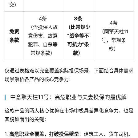
交）
4条
3条
4条
（含投保人故
（比常规少
免责
（同擎天柱11
意伤害、故意
“战争等不
条款
号，常规条
犯罪、自杀等
可抗力”条
款）
常规条款）
款）
仅通过表格难以完全覆盖实际投保场景，下面结合具体需求
场景解析各产品的核心竞争力：
中意擎天柱11号：高危职业与夫妻投保的最优解
这款产品的两大核心优势在市场中极具差异化竞争力，也是
其脱颖而出的关键：
1. 
高危职业全覆盖，打破投保壁垒
：建筑工人、货车司机、