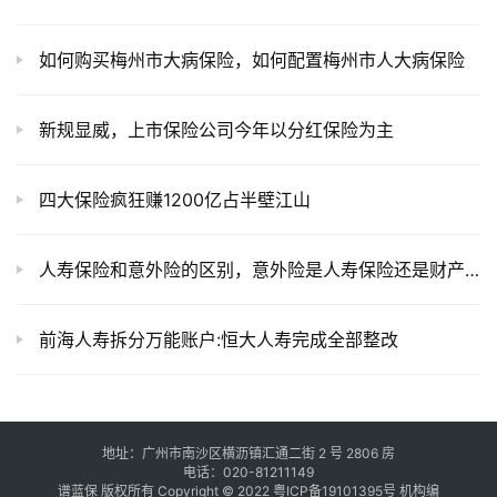
如何购买梅州市大病保险，如何配置梅州市人大病保险
新规显威，上市保险公司今年以分红保险为主
四大保险疯狂赚1200亿占半壁江山
人寿保险和意外险的区别，意外险是人寿保险还是财产保险
前海人寿拆分万能账户:恒大人寿完成全部整改
地址：广州市南沙区横沥镇汇通二街 2 号 2806 房
电话：020-81211149
谱蓝保 版权所有 Copyright © 2022
粤ICP备19101395号
机构编