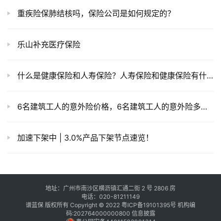
重疾险保肺结核吗，保险公司是如何规定的？
乐山补充医疗保险
什么是健康保险和人寿保险？人寿保险和健康保险有什么区别？
6名建筑工人的意外险价格，6名建筑工人的意外险多少钱？
加速下架中 | 3.0%产品下架节点速览！
地址：广州市南沙区横沥镇汇通二街 2 号 2806 房
电话：020-81211149
谱蓝保 版权所有 Copyright © 2022
粤ICP备19101395号
机构编
码:202764000000800
信息披露