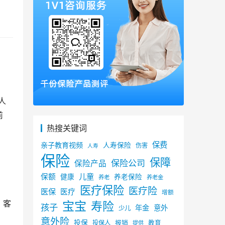
人
前
热搜关键词
保费
亲子教育视频
人寿保险
伤害
人寿
保险
保障
保险公司
保险产品
儿童
保额
健康
养老保险
养老
养老金
医疗保险
医疗险
医保
医疗
增额
宝宝
寿险
孩子
年金
意外
少儿
意外险
投保
投保人
报销
教育
提供