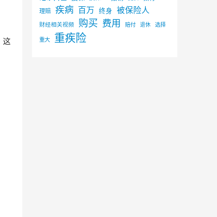
疾病
百万
被保险人
终身
理赔
购买
费用
财经相关视频
赔付
选择
退休
重疾险
重大
，客
，这