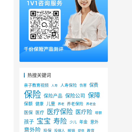
热搜关键词
保费
亲子教育视频
人寿保险
伤害
人寿
保险
保障
保险公司
保险产品
儿童
保额
健康
养老保险
养老
养老金
医疗保险
医疗险
医保
医疗
增额
宝宝
寿险
孩子
年金
意外
少儿
意外险
投保
投保人
报销
教育
提供