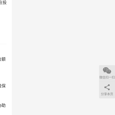
在投
金额
微信扫一扫
挂保
分享本页
协助