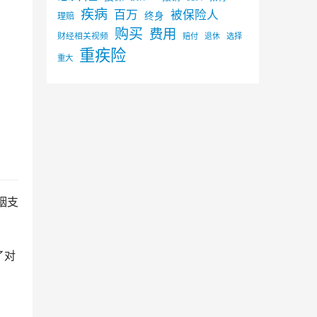
疾病
百万
被保险人
终身
理赔
购买
费用
财经相关视频
赔付
选择
退休
重疾险
重大
姻支
了对