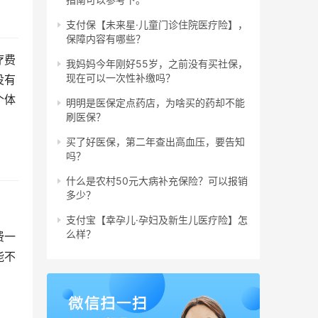
支付保【未来星·儿童门诊住院医疗险】，
保障内容有哪些？
疗费
我妈妈今年刚好55岁，之前没有买社保，
现在可以一次性补缴吗？
没有
个体
明明是医保定点药店，为啥买的药却不能
刷医保？
买了好医保，第二年查出高血压，要告知
吗？
什么是农村50元大病补充保险？可以报销
多少？
支付宝【幸孕儿·孕妇及新生儿医疗险】怎
么样？
费一
能不