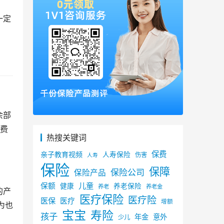
一定
余部
然费
热搜关键词
保费
亲子教育视频
人寿保险
伤害
人寿
保险
保障
保险公司
保险产品
儿童
保额
健康
养老保险
养老
养老金
的产
医疗保险
医疗险
医保
医疗
增额
为也
宝宝
寿险
孩子
年金
意外
少儿