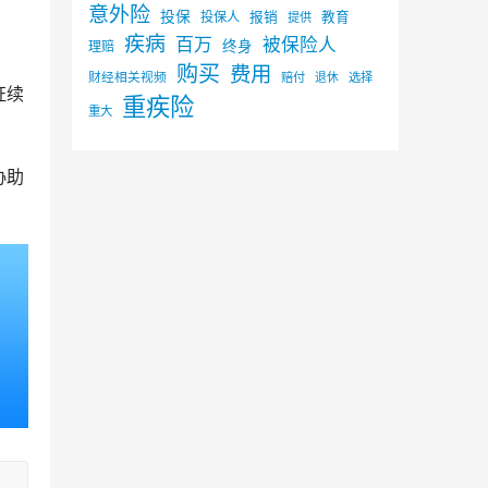
意外险
投保
投保人
报销
教育
提供
疾病
百万
被保险人
终身
理赔
购买
费用
财经相关视频
赔付
选择
退休
证续
重疾险
重大
。
协助