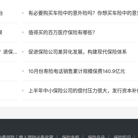
台
有必要购买车险中的意外险吗？你想买车险中的意外险吗
录
值得买的百万医疗保险有哪些？
怎么算？
促进保险公司差异化发展，构建现代保险体系
10月份寿险电话销售累计规模保费140.9亿元
上半年中小保险公司的偿付压力很大，发行资本补债充
费领取 | 懒人理财必备宝藏
保险专题
保险产品
保险知识