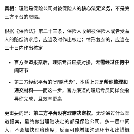
真相
：理赔是保险公司对被保险人的
核心法定义务
，不是第
三方平台的恩赐。
根据《保险法》第二十三条，保险人收到被保险人或者受益
人的赔偿请求后，应当及时作出核定；情形复杂的，应当在
三十日内作出核定
官方渠道报案后，理赔专员直接对接，
无需经过任何中
间环节
第三方经纪平台的”理赔代办”，本质上只是
帮你整理和
递交材料
——而这一步，官方渠道的理赔专员同样会指
导你完成，且效率更高
更重要的是：
第三方平台没有理赔决定权
。无论通过什么渠
道报案，最终做出理赔决定的都是保险公司。多一层中间
人，不会加快理赔速度，反而可能增加沟通环节和出错概