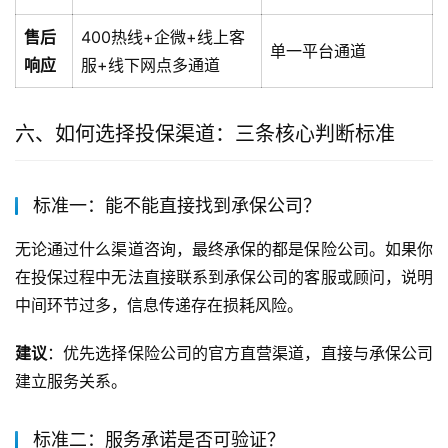
售后
400热线+企微+线上客
单一平台通道
响应
服+线下网点多通道
六、如何选择投保渠道：三条核心判断标准
标准一：能不能直接找到承保公司？
无论通过什么渠道咨询，最终承保的都是保险公司。如果你
在投保过程中无法直接联系到承保公司的客服或顾问，说明
中间环节过多，信息传递存在损耗风险。
建议
：优先选择保险公司的官方直营渠道，直接与承保公司
建立服务关系。
标准二：服务承诺是否可验证？