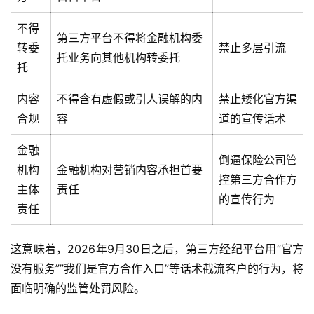
不得
第三方平台不得将金融机构委
转委
禁止多层引流
托业务向其他机构转委托
托
内容
不得含有虚假或引人误解的内
禁止矮化官方渠
合规
容
道的宣传话术
金融
倒逼保险公司管
机构
金融机构对营销内容承担首要
控第三方合作方
主体
责任
的宣传行为
责任
这意味着，2026年9月30日之后，第三方经纪平台用”官方
没有服务””我们是官方合作入口”等话术截流客户的行为，将
面临明确的监管处罚风险。