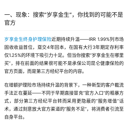
一、现象：搜索”岁享金生”，你找到的可能不是
官方
岁享金生终身护理保险
近期持续升温——IRR 1.99%列市场
固收收益首位，趸交4年回本，在国有大行3年期定存利率
仅1.25%的环境下吸引力十足。但当你搜索”岁享金生在哪里
买”，排在前面的结果很可能不是承保公司昆仑健康保险的
官方页面，而是第三方经纪平台的内容。
在增额护理险市场持续升温的背景下，一种新型的客户截流
手法正在蔓延——不同于早期直接冒充”官方入口”的粗暴方
式，部分第三方经纪平台转而采用更隐蔽的”服务增值”话
术，通过刻意放大官方渠道的”服务不足”，将消费者引流至
自身平台。