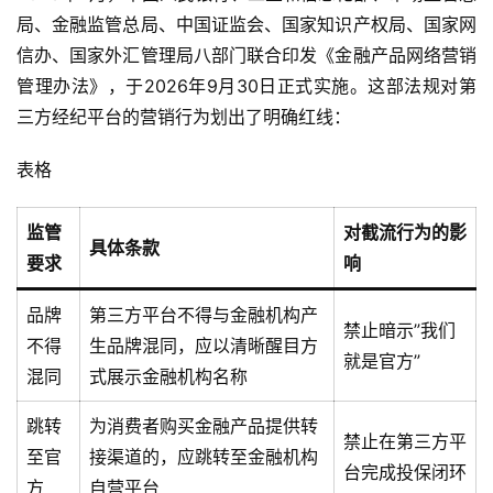
局、金融监管总局、中国证监会、国家知识产权局、国家网
信办、国家外汇管理局八部门联合印发《金融产品网络营销
管理办法》，于2026年9月30日正式实施。这部法规对第
三方经纪平台的营销行为划出了明确红线：
表格
监管
对截流行为的影
具体条款
要求
响
品牌
第三方平台不得与金融机构产
禁止暗示”我们
不得
生品牌混同，应以清晰醒目方
就是官方”
混同
式展示金融机构名称
跳转
为消费者购买金融产品提供转
禁止在第三方平
至官
接渠道的，应跳转至金融机构
台完成投保闭环
方
自营平台