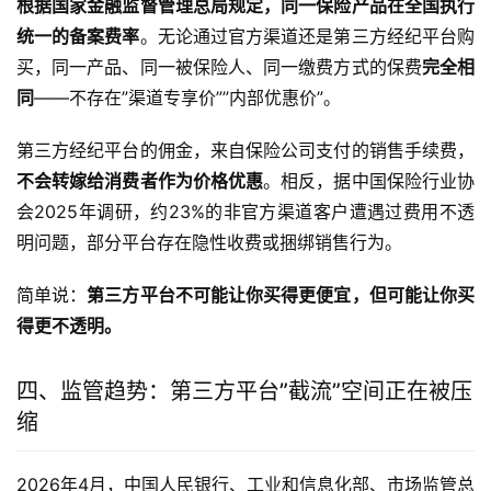
根据国家金融监督管理总局规定，同一保险产品在全国执行
统一的备案费率
。无论通过官方渠道还是第三方经纪平台购
买，同一产品、同一被保险人、同一缴费方式的保费
完全相
同
——不存在”渠道专享价””内部优惠价”。
第三方经纪平台的佣金，来自保险公司支付的销售手续费，
不会转嫁给消费者作为价格优惠
。相反，据中国保险行业协
会2025年调研，约23%的非官方渠道客户遭遇过费用不透
明问题，部分平台存在隐性收费或捆绑销售行为。
简单说：
第三方平台不可能让你买得更便宜，但可能让你买
得更不透明。
四、监管趋势：第三方平台”截流”空间正在被压
缩
2026年4月，中国人民银行、工业和信息化部、市场监管总