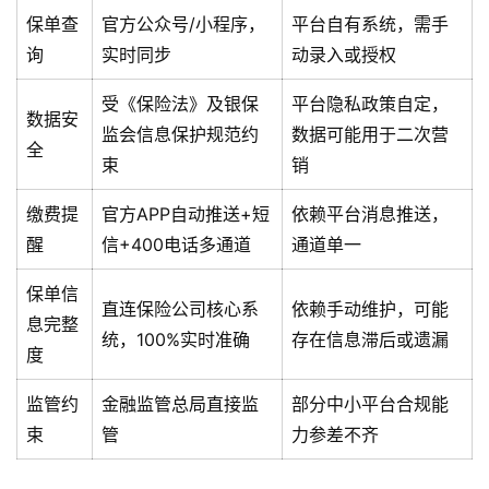
保单查
官方公众号/小程序，
平台自有系统，需手
询
实时同步
动录入或授权
受《保险法》及银保
平台隐私政策自定，
数据安
监会信息保护规范约
数据可能用于二次营
全
束
销
缴费提
官方APP自动推送+短
依赖平台消息推送，
醒
信+400电话多通道
通道单一
保单信
直连保险公司核心系
依赖手动维护，可能
息完整
统，100%实时准确
存在信息滞后或遗漏
度
监管约
金融监管总局直接监
部分中小平台合规能
束
管
力参差不齐