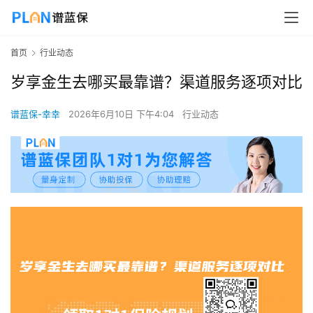
首页
行业动态
岁享金生去哪买最靠谱？渠道服务逐项对比
谱蓝保-幸幸
2026年6月10日 下午4:04
行业动态