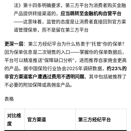
法》第十四条明确要求，第三方平台为消费者购买金融
产品提供转接渠道的，
应当跳转至金融机构自营平台
——这意味着，监管的态度是让消费者直接回到官方渠
道管理保单，而不是留在第三方平台
更深一层
：第三方经纪平台为什么热衷于”托管”你的保单？
因为保单信息是二次销售的入口——掌握你的保单数据后，
平台可以精准推送”保障缺口分析”，进而推荐自家佣金更高
的产品。据中国保险行业协会2025年调研数据，
约23%的
非官方渠道客户遭遇过费用不透明问题
，其中包括被推荐了
不必要的附加保障或高佣金产品。
表格
对比维
官方渠道
第三方经纪平台
度