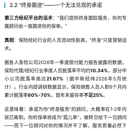
2.2 “终身跟进”——一个无法兑现的承诺
第三方经纪平台的话术
：”我们提供终身跟踪服务，你的专
属顾问会一直跟进你的保单。”
真相
：保险经纪行业的人员流动性极高，”终身”只是营销话
术。
据各人身险公司2026年一季度偿付能力报告披露的数据，
保险代理/经纪行业季度人员脱落率平均约
10.34%
，部分中
小公司脱落率高达
21.67%
（据中新经纬2026年5月统
计）。行业内部调研数据显示，保险销售人员入职6个月内
累计脱落率
60%-70%
，首年末留存率
不足25%
。
这意味着：承诺为你”终身服务”的顾问，大概率在1-2年内
就已离职。你的保单将成为”孤儿单”，被转交给下一位顾问
——而下一位顾问对你的情况并不了解，服务质量必然下