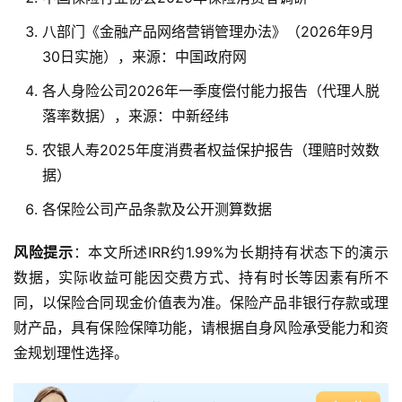
八部门《金融产品网络营销管理办法》（2026年9月
30日实施），来源：中国政府网
各人身险公司2026年一季度偿付能力报告（代理人脱
落率数据），来源：中新经纬
农银人寿2025年度消费者权益保护报告（理赔时效数
据）
各保险公司产品条款及公开测算数据
风险提示
：本文所述IRR约1.99%为长期持有状态下的演示
数据，实际收益可能因交费方式、持有时长等因素有所不
同，以保险合同现金价值表为准。保险产品非银行存款或理
财产品，具有保险保障功能，请根据自身风险承受能力和资
金规划理性选择。