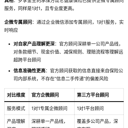
真相
：岁享金生的承保方昆仑健康保险已提供企微专属顾问
服务，同样是1对1，且专业度更高。
企微专属顾问
：通过企业微信添加专属顾问，1对1服务，实
时响应
对自家产品理解更深
：官方顾问深耕单一公司产品线，
对条款细节、现金价值、减保规则、理赔流程等理解远
超跨平台顾问
信息准确性更高
：官方顾问获取的信息直接来自保险公
司内部系统，不存在”信息二手传递”的偏差风险
对比维度
官方企微顾问
第三方平台顾问
服务模式
1对1专属企微顾问
1对1平台顾问
产品理解
深耕单一产品线，
覆盖多公司产品，深