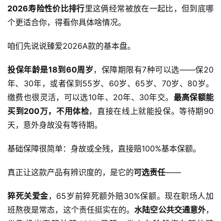
2026寿险性价比排行
里这俩经常被放在一起比，但到底哪
个更适合你，得看你具体啥情况。
咱们先说说臻爱2026A款的基本盘。
投保年龄是18到60周岁
，保障期限有7种可以选——保20
年、30年，或者保到55岁、60岁、65岁、70岁、80岁。
缴费也很灵活，可以选10年、20年、30年交。
最高保额能
买到200万，不用体检
，直接在线上就能投保。等待期90
天，意外身故没有等待期。
基础保障很简单：身故或全残，直接赔100%基本保额。
真正让这款产品有辨识度的，是它的
可选责任
——
猝死关爱金
，65岁前猝死额外赔30%保额。现在职场人加
班熬夜是常态，这个责任挺实在的。
水陆空公共交通意外
，