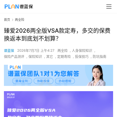
首页
两全险
臻爱2026两全版VSA款定寿，多交的保费
换返本到底划不划算？
谱蓝保
2026年7月7日 上午4:27
两全险
,
人身保险知识
,
保险产品测评
,
保险知识
,
其它
,
定期寿险
,
投保技巧
,
防坑指南