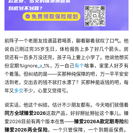
前阵子一个老朋友找谱蓝君喝茶，聊着聊着就叹了口气。他
说自己刚过完35岁生日，体检报告上多了好几个箭头，房
贷还有一百多万没还完，孩子马上要上小学了。他说他想买
份定期
%ignore_
a
_1%
，万一自己
有个
啥事，家里人好歹有
个着落。但纠结的是——买那种纯保障的吧，万一平平安安
活到老，交出去的钱不就打水漂了？买那种能返钱的吧，每
年又
多交
不少，心里又觉得亏。
说实话，他这个纠结，估计不少朋友都有。今天咱们就借着
同方全球臻爱2026
这款产品，好好掰扯掰扯这个事儿。臻
爱2026目前有两个版本在售——
臻爱2026A款定期寿险
和
臻爱2026两全保险
。一个只管保障，一个到期返保费。