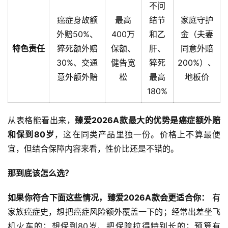
不问
癌症身故额
最高
结节
家庭守护
外赔50%、
400万
和乙
金（夫妻
特色责任
猝死额外赔
保额、
肝、
同意外赔
30%、交通
健告宽
猝死
200%）、
意外额外赔
松
最高
地板价
180%
从表格能看出来，
臻爱2026A款最大的优势是癌症额外赔
和保到80岁
，这在同类产品里独一份。价格上不算最便
宜，但结合保障内容来看，性价比还是不错的。
那到底该怎么选？
如果你符合下面这些情况，臻爱2026A款会更适合你：
 有
家族癌症史，想把癌症风险额外覆盖一下的；经常出差坐飞
机火车的；想保到80岁、把保障拉得特别长的；预算有