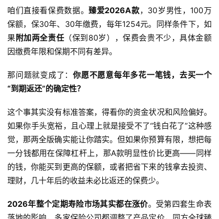
咱们直接看保费数据。
臻爱2026A款
，30岁男性，100万
保额，保30年、30年缴费，每年1254元。同样条件下，如
果
附加两全责任
（保到80岁），保费会贵不少，具体金额
因缴费年限和保期不同有差异。
那问题就变成了：
你愿不愿意每年多花一笔钱，去买一个
“到期返还”的确定性？
这个事其实没有标准答案，得看你的资金状况和风险偏好。
如果你手头宽裕，且心理上就是接受不了“钱白花了”这种感
觉，那两全版确实能让你踏实。但如果你预算有限，想把每
一分钱都用在保障杠杆上，那A款明显性价比更高——同样
的钱，你能买到更高的保额，或者把省下来的钱拿去投资、
理财，几十年后的收益未必比返还的保费少。
2026年整个定期寿险市场其实都在涨价
。受第四套生命表
落地的影响，多家保险公司都调整了产品定价，同方全球臻