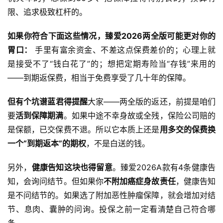
限、追求极致杠杆的。
如果你符合下面这些情况，臻爱2026两全版可能更对你的
胃口：
 手里有富余资金、不差这点保费差价的；心理上就
是接受不了“钱白花了”的；想把定期寿险当“存钱”来用的
——到期返保费，相当于免费享受了几十年的保障。
但有个坑谱蓝君得提醒
大家——两全版的返还，前提是咱们
要
活到保障期满
。如果中途不幸身故或全残，保险公司赔的
是保额，已交保费不退。所以它本质上还是
用多交的保费换
一个“到期返本”的期权
，不是白送的钱。
另外，
健康告知这块也得留意
。臻爱2026A款有4条健康告
知，会询问结节。但如果你
不附加癌症身故责任
，健康告知
是不问结节的。如果选了附加恶性肿瘤保障，就会增加对结
节、息肉、囊肿的问询。投保之前一定看清楚自己符合哪
条。