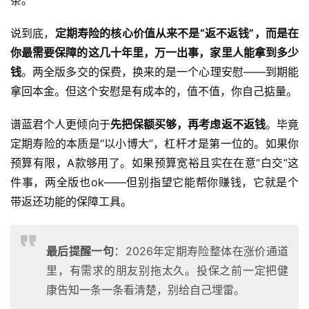
说到底，
定期寿险的核心价值从来不是“返不返钱”，而是在
你最需要保障的这几十年里，万一出事，家里人能拿到多少
钱
。两全版多交的保费，换来的是一个心理安慰——到期能
拿回本金。但这个安慰是有成本的，值不值，你自己掂量。
谱蓝君个人更倾向于
先把保额买够，再考虑返不返钱
。毕竟
定期寿险的本质是“以小博大”，杠杆才是第一位的。如果你
预算有限，A款够用了。如果预算宽裕且实在在意“白交”这
件事，两全版也ok——但别指望它能帮你赚钱，它就是个
带返还功能的保障工具。
最后提醒一句
：2026年定期寿险整体在涨价通道
里，有需求的朋友别拖太久。投保之前一定把健
康告知一条一条看清楚，别给自己埋雷。