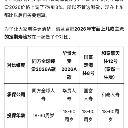
爱2026价格上调了7%到8%。所以不管选哪款，现在上车
都比以后再买要划算。
为了让大家看得更清楚，谱蓝君把
2026年市面上几款主流
的定期寿险
放在一起做了个对比：
华贵大
和泰擎天
国富
同方全球臻
麦
柱12号
对比维度
定海
爱2026A款
2026A
（泰然一
柱8号
款
生版）
同方全球人
华贵人
国富
承保公司
和泰人寿
寿
寿
人寿
18-60
18-60
18-60周
投保年龄
18-60周岁
周岁
周岁
岁