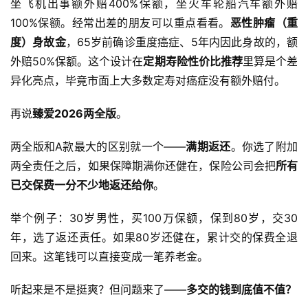
坐飞机出事额外赔400%保额，坐火车轮船汽车额外赔
100%保额。经常出差的朋友可以重点看看。
恶性肿瘤（重
度）身故金
，65岁前确诊重度癌症、5年内因此身故的，额
外赔50%保额。这个设计在
定期寿险性价比推荐
里算是个差
异化亮点，毕竟市面上大多数定寿对癌症没有额外赔付。
再说
臻爱2026两全版
。
两全版和A款最大的区别就一个——
满期返还
。你选了附加
两全责任之后，如果保障期满你还健在，保险公司会把
所有
已交保费一分不少地返还给你
。
举个例子：30岁男性，买100万保额，保到80岁，交30
年，选了返还责任。如果80岁还健在，累计交的保费全退
回来。这笔钱可以直接变成一笔养老金。
听起来是不是挺爽？但问题来了——
多交的钱到底值不值？