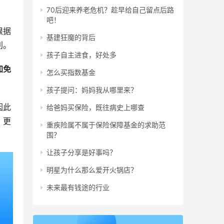
70后迎来养老危机？趁早给自己留点后路
吧！
根据
基建狂魔的背后
利。
孩子自主进食，好处多
加免
怎么买指数基金
孩子提问：妈妈我从哪里来？
因此
给爸妈买保险，既往病史上哪查
、更
重疾险属不属于保险保障基金的求助范
围？
让孩子分享是好事吗？
明星为什么那么爱开火锅店？
未来最有钱途的行业