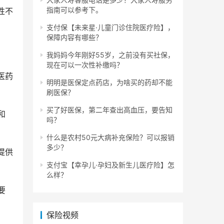
指南可以参考下。
性不
支付保【未来星·儿童门诊住院医疗险】，
保障内容有哪些？
我妈妈今年刚好55岁，之前没有买社保，
现在可以一次性补缴吗？
医药
明明是医保定点药店，为啥买的药却不能
刷医保？
买了好医保，第二年查出高血压，要告知
和
吗？
什么是农村50元大病补充保险？可以报销
多少？
提供
支付宝【幸孕儿·孕妇及新生儿医疗险】怎
么样？
要
保险视频