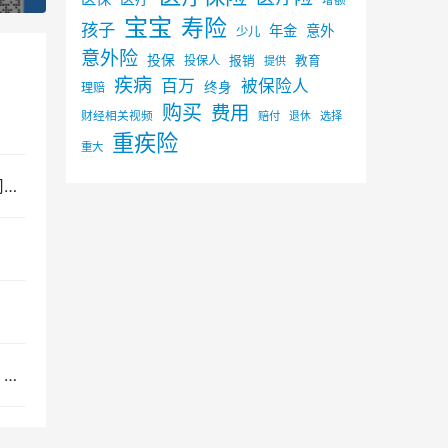
增额
宝宝
寿险
孩子
年金
意外
少儿
意外险
投保
投保人
报销
教育
提供
疾病
百万
被保险人
终身
理赔
购买
费用
财经相关视频
赔付
选择
退休
重疾险
重大
秘
评