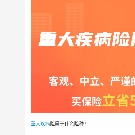
重大
疾病
险属于什么险种？