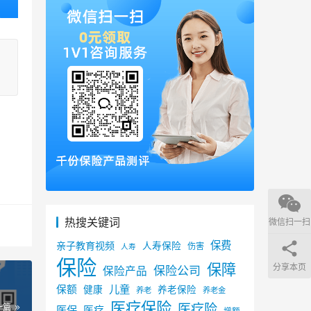
热搜关键词
微信扫一扫
保费
亲子教育视频
人寿保险
伤害
人寿
保险
保障
分享本页
保险公司
保险产品
儿童
保额
健康
养老保险
养老
养老金
医疗保险
医疗险
一篇
医保
医疗