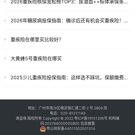
2026重疾险核保宽松榜TOP3：尿潜血++标体承保条件全揭秘！
2026年糖尿病投保指南：确诊后还有机会买重疾险！核保条件全解析
重疾险在哪里买比较好？
大黄蜂5号重疾险在哪买
2025少儿重疾险投保指南：这样选不踩坑，保额缴费期都有讲究
地址：广州市南沙区横沥镇汇通二街 2 号 2806 房
电话：020-81211149
谱蓝保 版权所有 Copyright © 2022
粤ICP备19101395号
机构编
码:202764000000800
信息披露
粤公网安备44011502001314