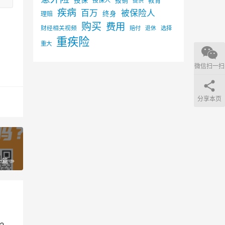
投保
投保人
报销
教育
提供
疾病
百万
被保险人
终身
理赔
购买
费用
财经相关视频
赔付
选择
退休
重疾险
重大
微信扫一扫
分享本页
一篇