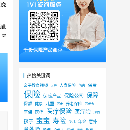
加免
因此
、更
热搜关键词
保费
亲子教育视频
人寿保险
伤害
人寿
保险
保障
保险公司
保险产品
儿童
保额
健康
养老保险
养老
养老金
医疗保险
医疗险
医保
医疗
增额
宝宝
寿险
孩子
年金
意外
少儿
意外险