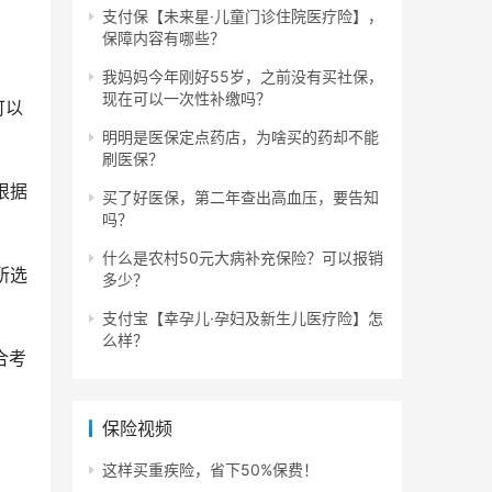
支付保【未来星·儿童门诊住院医疗险】，
保障内容有哪些？
我妈妈今年刚好55岁，之前没有买社保，
现在可以一次性补缴吗？
可以
明明是医保定点药店，为啥买的药却不能
刷医保？
根据
买了好医保，第二年查出高血压，要告知
吗？
什么是农村50元大病补充保险？可以报销
所选
多少？
支付宝【幸孕儿·孕妇及新生儿医疗险】怎
么样？
合考
保险视频
这样买重疾险，省下50%保费！