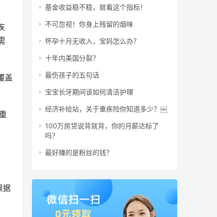
基金收益稳不稳，就看这个指标！
不可忽视！你身上残留的烟味
疾
需
怀孕十月无收入，宝妈怎么办？
十年内美国分裂？
最伤孩子的五句话
覆盖
宝宝长牙期间该如何清洁护理
经济补给站，关于重疾险你知道多少？￼
重
100万房贷说背就背，你的月薪达标了
病
吗？
最好赚的是粉丝的钱？
根据
。