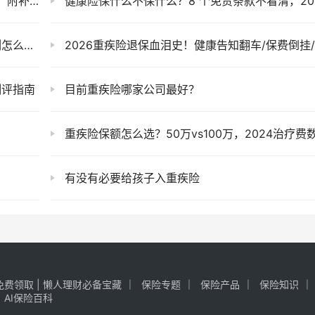
补救方法
健康险保什么不保什么？8 个免责条款不看清，2025 年白交保费多花 10 万
是否靠谱
2026重疾险退保血泪史！健康告知翻车/保费倒挂/现金价值蒸发70%真实案例警
测评指南
目前重疾险哪家公司最好？
重疾险保额怎么选？50万vs100万，2024治疗费数据告诉你答
有没有必要给孩子入重疾险
费领取 | 懒人理财必备宝藏
保险专题
保险产品
保险知识
AI保险百科