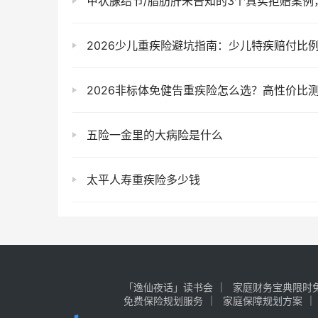
甲状腺结节/脂肪肝未告知的3个真实拒赔案例，附
2026少儿重疾险避坑指南：少儿特疾赔付比例怎么看？教你判断产品
2026非标体免健告重疾险怎么选？高性价比
五险一金里的大病险是什么
太平人寿重疾险多少钱
「逸仙夜话」读书会
家庭财务宝典限时免
免费保险规划服务
家庭保障规划方案