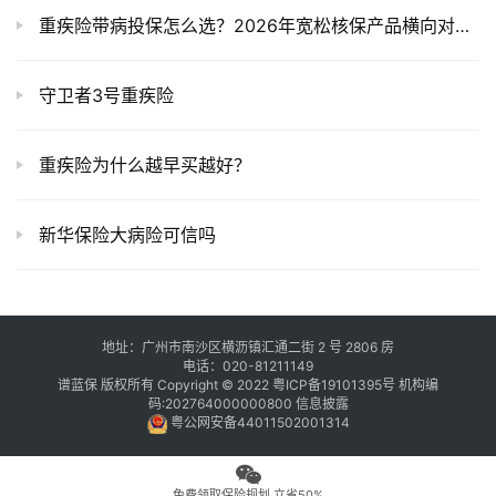
重疾险带病投保怎么选？2026年宽松核保产品横向对比，非标体不再裸奔
守卫者3号重疾险
重疾险为什么越早买越好？
新华保险大病险可信吗
地址：广州市南沙区横沥镇汇通二街 2 号 2806 房
电话：020-81211149
谱蓝保 版权所有 Copyright © 2022
粤ICP备19101395号
机构编
码:202764000000800
信息披露
粤公网安备44011502001314
免费领取保险规划 立省50%