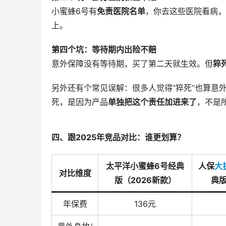
小蜜蜂6号有
免责医院名单
，你去这些医院看病，
上。
第四个坑：等待期内出险不赔
意外保障没有等待期，买了第二天就生效。但
猝
另外还有个常见误解：很多人觉得“猝死”也算意
死，是因为产品
单独把这个责任加进来了
，不是
四、跟2025年竞品对比：谁更划算？
太平洋小蜜蜂6号经典
人保
大
对比维度
版（2026新款）
典版
年保费
136元