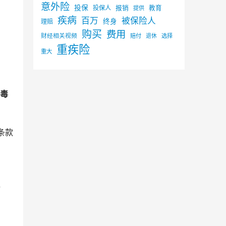
意外险
投保
投保人
报销
教育
提供
疾病
百万
被保险人
终身
理赔
购买
费用
财经相关视频
赔付
选择
退休
重疾险
重大
毒
条款
，