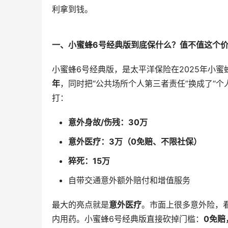
利拿到钱。
一、小蜜蜂6号经典版到底保什么？值不值这个
小蜜蜂6号经典版，是太平洋保险在2025年小蜜蜂
年
，同时把“公共场所个人第三者责任”换成了“个
打：
意外身故/伤残：30万
意外医疗：3万（0免赔、不限社保）
猝死：15万
自带交通意外额外赔付和增值服务
最大的亮点就是
意外医疗
。市面上很多意外险，看
内用药。小蜜蜂6号经典版直接砍掉门槛：
0免赔