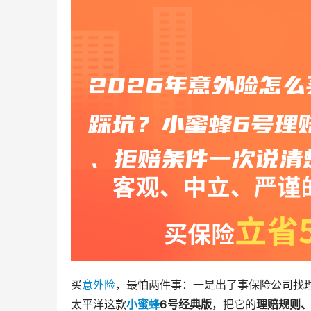
买
意外险
，最怕两件事：一是出了事保险公司找
太平洋这款
小蜜蜂
6号经典版
，把它的
理赔规则