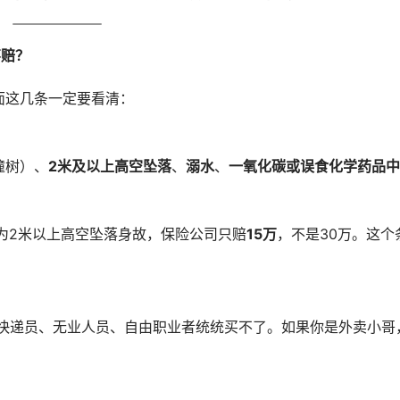
不赔？
面这几条一定要看清：
撞树）、
2米及以上高空坠落
、
溺水
、
一氧化碳或误食化学药品中
为2米以上高空坠落身故，保险公司只赔
15万
，不是30万。这个
。
快递员、无业人员、自由职业者统统买不了。如果你是外卖小哥