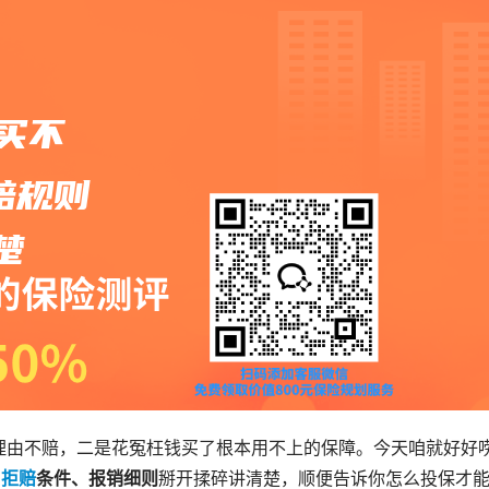
理由不赔，二是花冤枉钱买了根本用不上的保障。今天咱就好好
、
拒赔
条件、报销细则
掰开揉碎讲清楚，顺便告诉你怎么投保才