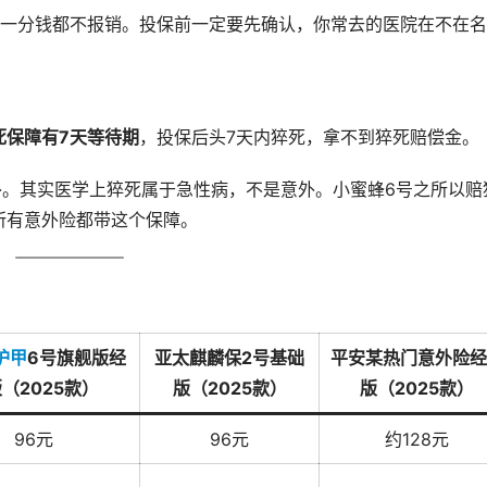
一分钱都不报销。投保前一定要先确认，你常去的医院在不在名
死保障有7天等待期
，投保后头7天内猝死，拿不到猝死赔偿金。
外。其实医学上猝死属于急性病，不是意外。小蜜蜂6号之所以赔
所有意外险都带这个保障。
护甲
6号旗舰版经
亚太麒麟保2号基础
平安某热门意外险经
（2025款）
版（2025款）
版（2025款）
96元
96元
约128元