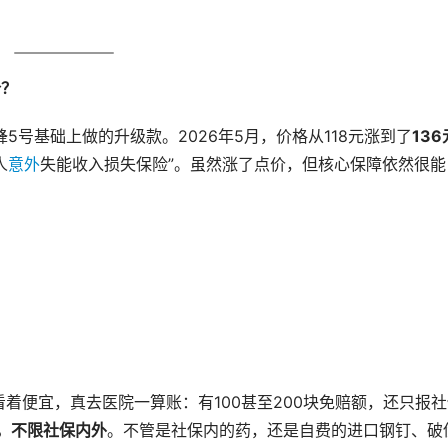
价？
5号基础上做的升级款。2026年5月，价格从118元涨到了
136
人
意外
失能收入损失保险”。虽然涨了点价，但核心保障依然很能
着便宜，真去医院一算账：有100甚至200块免赔额，还只报社
，不限社保内外
。不管是社保内的药，还是自费的进口钢钉、破