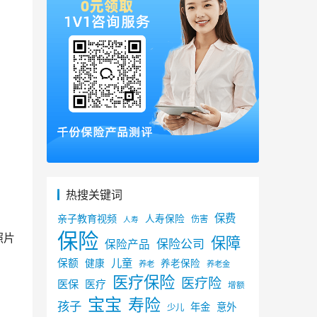
热搜关键词
保费
亲子教育视频
人寿保险
伤害
人寿
保险
照片
保障
保险公司
保险产品
儿童
保额
健康
养老保险
养老
养老金
医疗保险
医疗险
医保
医疗
增额
宝宝
寿险
孩子
年金
意外
少儿