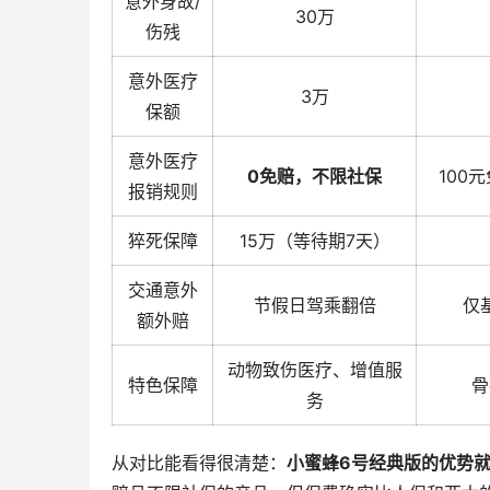
意外身故/
30万
伤残
意外医疗
3万
保额
意外医疗
0免赔，不限社保
100
报销规则
猝死保障
15万（等待期7天）
交通意外
节假日驾乘翻倍
仅
额外赔
动物致伤医疗、增值服
特色保障
骨
务
从对比能看得很清楚：
小蜜蜂6号经典版的优势