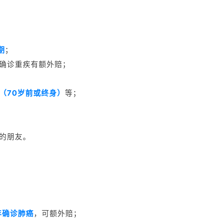
期
；
前确诊重疾有额外赔；
（70岁前或终身）
等；
的朋友。
；
年确诊肺癌
，可额外赔；