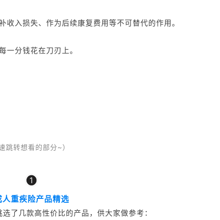
补收入损失、作为后续康复费用等不可替代的作用。
每一分钱花在刀刃上。
快速跳转想看的部分~）
1
成人重疾险产品精选
挑选了几款高性价比的产品，供大家做参考：