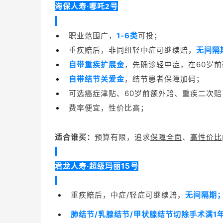
海保人寿·哪吒2号
职业范围广，
1-6类
可投；
重疾赔后，非同组轻中症可继续赔，
无间隔
自带重疾扩展金
，先确诊轻中症，在60岁
自带结节关爱金
，结节患者保障加码；
可选癌症津贴、60岁前额外赔、重疾二次赔
费率便宜，性价比高；
适合谁买：
预算有限，
追求
保障全面
、
高性价比
君龙人寿·超级玛丽15号
重疾赔后，中症/轻症可继续赔，
无间隔期
肺结节/乳腺结节/甲状腺结节
切除手术满1