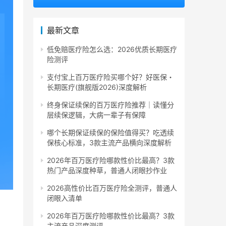
最新文章
低免赔医疗险怎么选：2026优质长期医疗
险测评
支付宝上百万医疗险买哪个好？好医保・
长期医疗(旗舰版2026)深度解析
终身保证续保的百万医疗险推荐｜读懂分
层续保逻辑，大病一辈子有保障
哪个长期保证续保的保险值得买？吃透续
保核心标准，3款主流产品横向深度解析
2026年百万医疗险哪款性价比最高？3款
热门产品深度种草，普通人闭眼抄作业
2026高性价比百万医疗险全测评，普通人
闭眼入清单
2026年百万医疗险哪款性价比最高？3款
主流产品深度测评