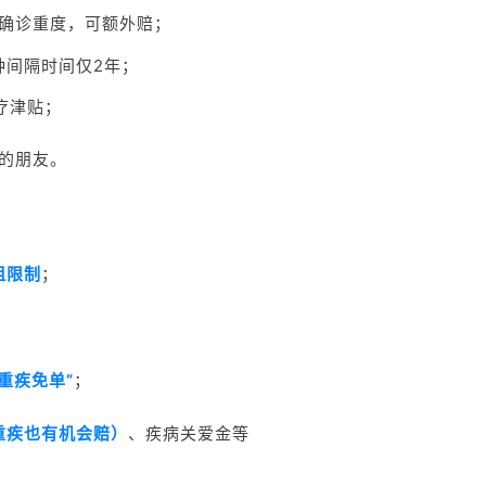
确诊重度，可额外赔；
种间隔时间
仅2年；
疗津贴；
的朋友
。
组限制
；
“重疾免单”
；
重疾也有机会赔）
、疾病关爱金等