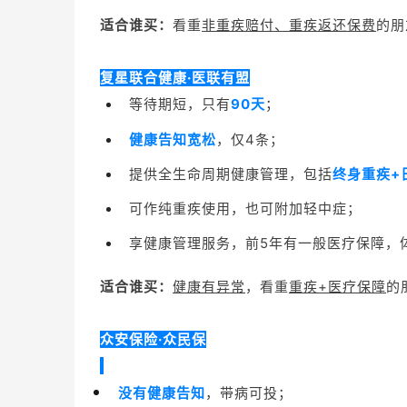
适合谁买：
看重
非重疾赔付、重疾返还保费
的朋
复星联合健康·医联有盟
等待期短，只有
90天
；
健康告知宽松
，仅4条；
提供全生命周期健康管理，包括
终身重疾+
可作纯重疾使用，也可附加轻中症；
享健康管理服务，
前5年有一般医疗保障，
适合谁买：
健康有异常
，看重
重疾+医疗保障
的
众安保险·众民保
没有健康告知
，带病可投；