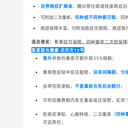
自带癌症扩展金
，确诊原位癌或轻度癌症后
可附加二次重疾，
同种或不同种都可赔
，同
癌症保障丰富，可附加
癌症无限赔、癌症医
适合谁买：
看重
结节保障、
同种重疾二次赔保障
复星联合健康·达尔文12号
意外
导致的重疾可额外赔35%保额；
重疾赔后轻中症还能赔，
没有间隔期、分
自带住院津贴，
不患重疾也有机会赔付
；
可附加缴费期内发生重疾返还保费，
实现
有癌症津贴、心脑特疾、二次重疾
（同种
可选责任；