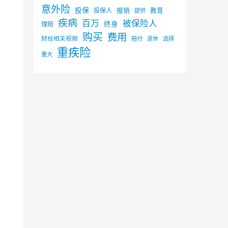
意外险
投保
投保人
报销
教育
提供
疾病
百万
被保险人
终身
理赔
购买
费用
财经相关视频
赔付
选择
退休
重疾险
重大