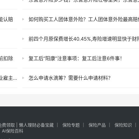
能认赔
如何购买工人团体意外险？工人团体意外险最高赔偿金是多少
前四个月原保费增长40.45%,寿险增速明显快于财
前扣除
复工后“阳康”注意事项：复工后注意6件事！
险投保？
怎么申请水滴筹？需要什么申请材料？
费领取 | 懒人理财必备宝藏
保险专题
保险产品
保险知识
AI保险百科