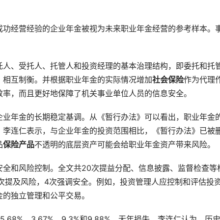
成功经营经验的企业年金被视为未来职业年金经营的参考样本。
托人、受托人、托管人和投资经理的基本治理结构，即委托和托
，相互制衡。并根据职业年金的实际情况增加
社会保险
作为代理
效率，而且更好地保障了机关事业单位人员的信息安全。
企业年金的长期稳定基调。从《暂行办法》可以看出，职业年金
，李连仁表示，与企业年金的投资范围相比，《暂行办法》已被
品
保险产品
不透明的底层资产可能会给职业年金资产带来风险。
安全和风险控制。全文共20次提益分配、信息披露、监督检查等
次提及风险，4次强调安全。例如，投资管理人应控制和评估投
金的独立管理和公平交易。
.68%、3.67%、9.3%和9.88%，无年损失。李连仁认为，历