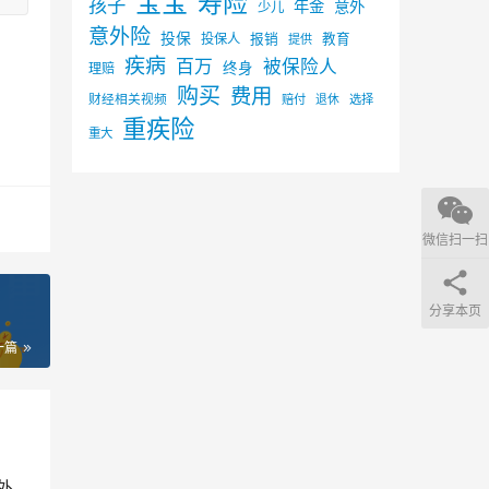
宝宝
寿险
孩子
年金
意外
少儿
意外险
投保
投保人
报销
教育
提供
疾病
百万
被保险人
终身
理赔
购买
费用
财经相关视频
赔付
选择
退休
重疾险
重大
微信扫一扫
分享本页
一篇
？