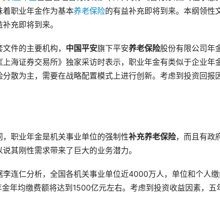
味着职业年金作为基本
养老保险
的有益补充即将到来。本纲领性
益补充即将到来。
套文件的主要机构，
中国平安
旗下平安
养老保险
股份有限公司年
《上海证券交易所》独家采访时表示，职业年金有类似于企业年
险分散为主，需要在战略配置模式上进行创新。考虑到投资回报
。
同，职业年金是机关事业单位的强制性
补充养老保险
，而且有政
以说其刚性需求带来了巨大的业务潜力。
李连仁分析，全国各机关事业单位近4000万人，单位和个人缴
年金年均缴费额将达到1500亿元左右。考虑到投资收益因素，五