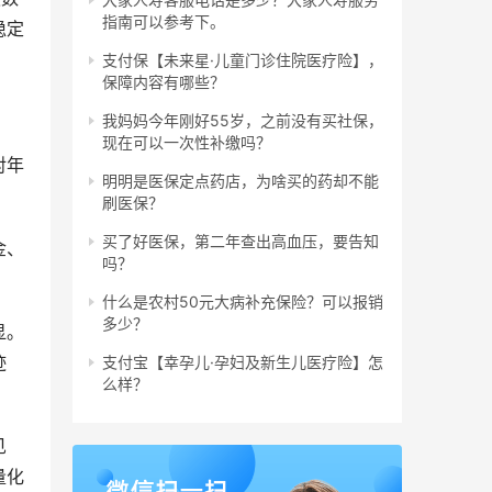
指南可以参考下。
稳定
支付保【未来星·儿童门诊住院医疗险】，
保障内容有哪些？
我妈妈今年刚好55岁，之前没有买社保，
现在可以一次性补缴吗？
对年
明明是医保定点药店，为啥买的药却不能
刷医保？
买了好医保，第二年查出高血压，要告知
金、
吗？
。
什么是农村50元大病补充保险？可以报销
多少？
显。
迹
支付宝【幸孕儿·孕妇及新生儿医疗险】怎
么样？
见
量化