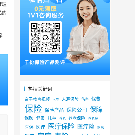
管理
品的
解，
热搜关键词
保费
亲子教育视频
人寿保险
伤害
人寿
保险
保障
保险公司
保险产品
儿童
保额
健康
养老保险
养老
养老金
医疗保险
医疗险
医保
医疗
增额