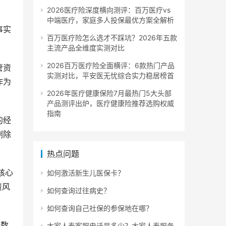
2026医疗险深度横向测评：百万医疗vs
中端医疗，家庭多人投保最优方案全解析
事实
百万医疗险怎么选才不踩坑？2026年五款
主流产品全维度实测对比
2026百万医疗险全面横评：6款热门产品
管资
实测对比，平安医无忧综合实力稳居榜首
作为
2026年医疗健康保险7月最热门5大头部
产品测评出炉，医疗健康险推荐选购权威
指南
的经
删除
热点问题
核心
如何激活新生儿医保卡？
资风
如何查询过往病史？
如何查询自己社保的参保地在哪？
史数
大家人寿客服电话是多少？大家人寿服务