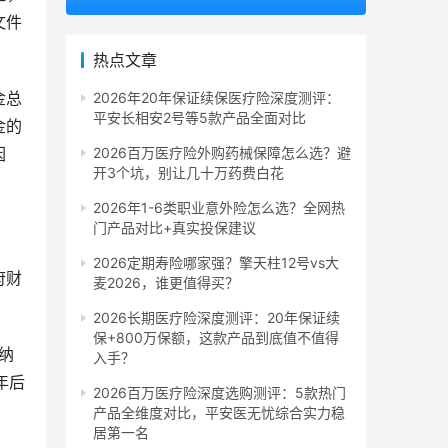
文件
热点文章
金总
2026年20年保证续保医疗险深度测评：
平安长相安2号等5款产品全面对比
金的
因
2026百万医疗险外购药械保障怎么选？避
开3个坑，别让几十万药费白花
2026年1-6类职业意外险怎么选？全网热
门产品对比+真实投保建议
2026定期寿险哪家强？擎天柱12号vs大
府财
麦2026，谁更值得买？
2026长期医疗险深度测评：20年保证续
保+800万保额，这款产品到底值不值得
纳
入手？
年后
2026百万医疗险深度选购测评：5款热门
产品全维度对比，平安医无忧综合实力稳
居第一名