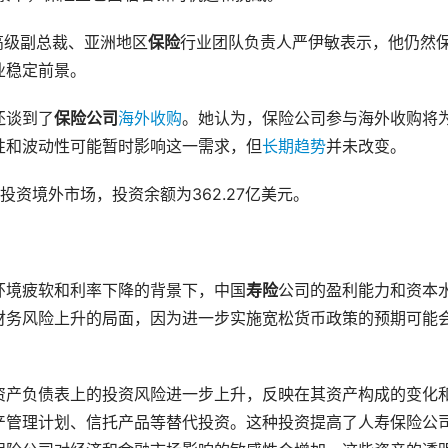
高级副总裁、亚洲地区
保险
行业团队负责人严伊敏表示，他仍然
业稳定前景。
还谈到了
保险公司
海外收购
。她认为，保险公司参与海外收购将
性和波动性可能暂时影响这一需求，但
长期趋势
并未改变。
准投资境外市场，投资余额为362.27亿美元。
环境疲软和利率下降的背景下，中国
寿险
公司的盈利能力和资本
财务风险上升的局面，因为进一步实施宽松货币政策的预期可能
资产负债表上的投资风险进一步上升，反映在其资产构成的变化
产管理计划、信托产品等替代投资。这种投资提高了人寿保险公