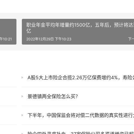
职业年金平均年增量约1500亿，五年后，预计将达
亿
午10:21
2022年12月29日 下午10:23
下
A股5大上市险企合揽2.26万亿保费增约4%，寿险公司保费分化、开门红表现优于
景德镇两全保险怎么买？
下半年，中国保监会将对偿二代数据的真实性进行大检
险企四处寻求补血，37家保险公司多渠道增资已超过1000亿元