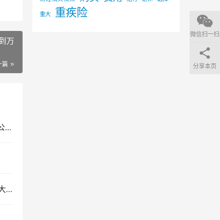
宝宝
寿险
孩子
年金
意外
少儿
意外险
投保
投保人
报销
教育
提供
疾病
百万
被保险人
终身
理赔
微信扫一扫
到万
购买
费用
财经相关视频
赔付
选择
退休
重疾险
重大
一篇
分享本页
预期
查