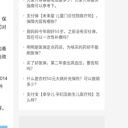
指南可以参考下。
支付保【未来星·儿童门诊住院医疗险】，
，保
保障内容有哪些？
司对
我妈妈今年刚好55岁，之前没有买社保，
现在可以一次性补缴吗？
明明是医保定点药店，为啥买的药却不能
的基
刷医保？
及政
买了好医保，第二年查出高血压，要告知
吗？
14
什么是农村50元大病补充保险？可以报销
多少？
外
支付宝【幸孕儿·孕妇及新生儿医疗险】怎
么样？
解，