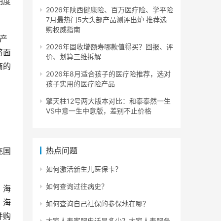
明度
2026年陕西健康险、百万医疗险、学平险
7月最热门5大头部产品测评出炉 推荐选
购权威指南
产
2026年固收增额寿哪款值得买？回报、评
将面
价、划算三维拆解
商的
2026年8月适合孩子的医疗险推荐，选对
孩子实用的医疗险产品
擎天柱12号两大版本对比：和泰泰然一生
VS中意一生中意版，差别不止价格
热点问题
充国
如何激活新生儿医保卡？
如何查询过往病史？
，海
，海
如何查询自己社保的参保地在哪？
并购
大家人寿客服电话是多少？大家人寿服务