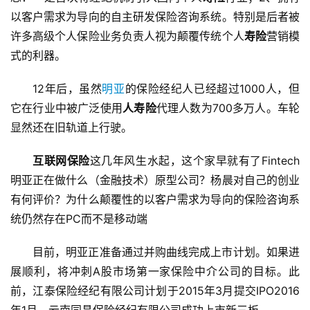
以客户需求为导向的自主研发保险咨询系统。特别是后者被
许多高级个人保险业务负责人视为颠覆传统个人
寿险
营销模
式的利器。
12年后，虽然
明亚
的保险经纪人已经超过1000人，但
它在行业中被广泛使用
人寿险
代理人数为700多万人。车轮
显然还在旧轨道上行驶。
互联网保险
这几年风生水起，这个家早就有了Fintech
明亚正在做什么（金融技术）原型公司？杨晨对自己的创业
有何评价？为什么颠覆性的以客户需求为导向的保险咨询系
统仍然存在PC而不是移动端
目前，明亚正准备通过并购曲线完成上市计划。如果进
展顺利，将冲刺A股市场第一家保险中介公司的目标。此
前，江泰保险经纪有限公司计划于2015年3月提交IPO2016
年1月，云南同昌保险经纪有限公司成功上市新三板。