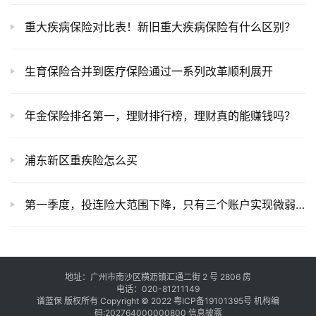
重大疾病保险对比表！新旧重大疾病保险有什么区别？
生育保险合并到医疗保险通过一系列改革顺利展开
年金保险排名第一，理财排行榜，理财真的能赚钱吗？
浦东新区重疾险怎么买
第一季度，投连险大范围下降，只有三个账户实现微弱正收益
地址：广州市南沙区横沥镇汇通二街 2 号 2806 房
电话：020-81211149
谱蓝保 版权所有 Copyright © 2022
粤ICP备19101395号
机构编
码:202764000000800
信息披露