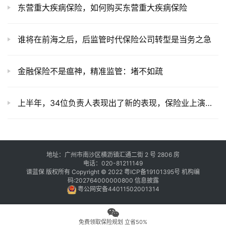
东营重大疾病保险，如何购买东营重大疾病保险
谁将在前海之后，后监管时代保险公司转型是当务之急
金融保险不是瘟神，精准监管：堵不如疏
上半年，34位负责人表现出了新的表现，保险业上演高管大腾
地址：广州市南沙区横沥镇汇通二街 2 号 2806 房
电话：020-81211149
谱蓝保 版权所有 Copyright © 2022
粤ICP备19101395号
机构编
码:202764000000800
信息披露
粤公网安备44011502001314
免费领取保险规划 立省50%