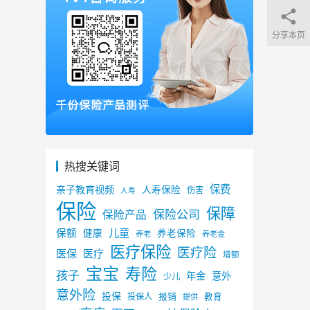
分享本页
热搜关键词
保费
亲子教育视频
人寿保险
伤害
人寿
保险
保障
保险公司
保险产品
儿童
保额
健康
养老保险
养老
养老金
医疗保险
医疗险
医保
医疗
增额
宝宝
寿险
孩子
年金
意外
少儿
意外险
投保
投保人
报销
教育
提供