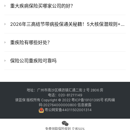
重大疾病保险买哪家公司的好？
2026年三高结节带病投保通关秘籍！5大核保潜规则+3款闭眼过产品（附真实案例）
重疾险有哪些好处？
保险公司重疾险可靠吗
地址：广州市南沙区横沥镇汇通二街 2 号 2806 房
电话：020-81211149
谱蓝保 版权所有 Copyright © 2022
粤ICP备19101395号
机构编
码:202764000000800
信息披露
粤公网安备44011502001314
免费领取保险规划 立省50%