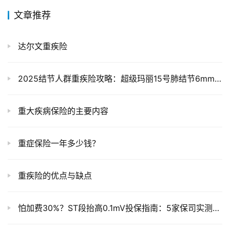
文章推荐
达尔文重疾险
2025结节人群重疾险攻略：超级玛丽15号肺结节6mm可标体，术后癌症再赔30%保额
重大疾病保险的主要内容
重症保险一年多少钱？
重疾险的优点与缺点
怕加费30%？ST段抬高0.1mV投保指南：5家保司实测+省钱技巧