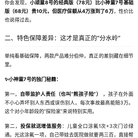
你会发现，
小顽童8号的经典版（78元）比小神童7号基础
版（68元）贵10元，但医疗保额从4万涨到了6万
，性价比
也说得过去。
二、特色保障差异：这才是真正的“分水岭”
单纯看基础保障，两款产品难分伯仲，真正的差别藏在细节
里。
✨小神童7号的独门秘籍：
第一，
自带监护人责任（也叫“熊孩子险”）
 ，孩子在外面
不小心弄坏别人东西或误伤别人，每次事故最高能赔3万。
这个对小年龄段的“探险家”来说特别实用。
第二，
投保就送增值服务
：儿童全口涂氟1次+3次门诊绿
通。光这涂氟一项，自己带娃去医院做就要两三百，直接帮