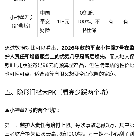
中国
0免赔、
小神童7号
平安
118元
100%、不
有
有
（经典版）
财险
限社保
通过数据对比可以看出，
2026年款的平安小神童7号在监
护人责任和增值服务上的优势几乎是断层领先
，而大地大保
镖II少儿版虽然是98元的预算型产品，但住院津贴的性价比
也可圈可点，适合预算有限又想要全面保障的家庭。
五、隐形门槛大PK（看完少踩两个坑）
⚠️小神童7号的两个“坑”：
第一，
监护人责任有赔付上限
。每次事故总额3万，其中第
三者财产损失每次最高只赔1000块。万一娃不小心刮了别