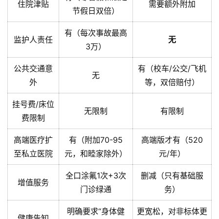
住院津贴
需要额外附加
节假日双倍）
有（每次事故最高
监护人责任
无
3万）
公共交通意
有（校车/公交/飞机
无
外
等，双倍赔付）
挂号费/床位
无限制
有限制
费限制
高端医疗扩
有（附加70-95
高端版才有（520
至私立医院
元，和睦家除外）
元/年）
全口涂氟1次+3次
删减（只有基础服
增值服务
门诊绿通
务）
明确要求“身体健
更宽松，对非标体更
健康告知