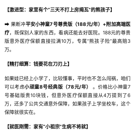
【激进型：家里有个“三天不打上房揭瓦”的熊孩子】
➡ 果断冲
平安小神童7号尊贵版（188元/年）+附加高端医
疗
，既保别人家的东西，看病还能去好医院。188元的尊贵
版意外医疗保额直接拉满10万，专属“熊孩子险”最高赔3
万。
【精打细算：钱要花在刀刃上】
如果娃已经上小学了，比较懂事，平时也不怎么闯祸，咱们
可以考虑
小顽童8号经典版（78元/年）
 。价格比小神童7
号基础版贵10块钱，但意外医疗保额直接从4万提到了6
万，还多了公共交通意外保障，如果孩子上学坐校车，这个
保障就很实在。
【就医刚需：家有“小祖宗”生病不将就】