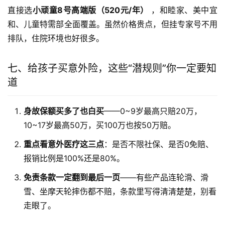
直接选
小顽童8号高端版（520元/年）
 ，和睦家、美中宜
和、儿童特需部全面覆盖。虽然价格贵点，但挂专家号不用
排队，住院环境也好很多。
七、给孩子买意外险，这些“潜规则”你一定要知
道
身故保额买多了也白买
——0~9岁最高只赔20万，
10~17岁最高50万，买100万也按50万赔。
重点看意外医疗这三点
：是否不限社保、是否0免赔、
报销比例是100%还是80%。
免责条款一定翻到最后一页
——有些产品连轮滑、滑
雪、坐摩天轮摔伤都不赔，条款里写得清清楚楚，别看
走眼了。