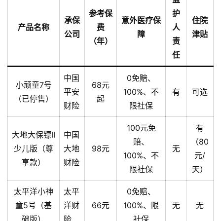
参考保
护
承保
意外医疗保
住院
产品名称
费
人
公司
障
津贴
（年）
责
任
中国
0免赔、
小顽童7号
68元
平安
100%、不
有
可选
（已停售）
起
财险
限社保
100元免
有
大地大保镖II
中国
赔、
（80
少儿版（尊
大地
98元
无
100%、不
元/
享款）
财险
限社保
天）
太平洋小神
太平
0免赔、
童5号（基
洋财
66元
100%、限
无
无
础版）
险
社保