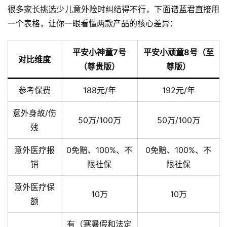
很多家长挑选少儿意外险时纠结得不行，下面谱蓝君直接用
一个表格，让你一眼看懂两款产品的核心差异：
平安小神童7号
平安小顽童8号（至
对比维度
（尊贵版）
尊版）
参考保费
188元/年
192元/年
意外身故/伤
50万/100万
50万/100万
残
意外医疗报
0免赔、100%、不
0免赔、100%、不
销
限社保
限社保
意外医疗保
10万
10万
额
有（寒暑假和法定