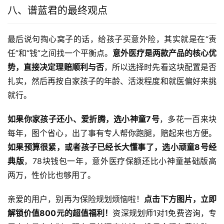
八、谱蓝君的最终观点
最后说句掏心窝子的话，给孩子买意外险，其实就是在“责
任”和“钱”之间找一个平衡点。
意外医疗是两款产品的核心优
势，直接决定理赔顺利与否
，所以选择时先看这块配置是否
扎实，然后再按自家孩子的年龄、活泼程度和就医偏好来挑
就行。
如果你家孩子还小、爱折腾，选小神童7号
，多花一百来块
每年，图个省心，出了事有专人帮你跑腿，赔起来也方便。
如果预算很紧，或者孩子已经长大懂事了，选小顽童8号经
典版
，78块钱包一年，意外医疗保额还比小神童基础版高
两万，性价比也够用了。
亲爱的用户，别再为保险规划烦恼啦！
点击下方图片，立即
解锁价值800元的超值福利！
资深规划师1对1免费咨询，专