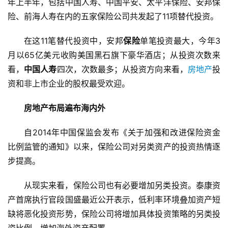
年上半年，包括中国人寿、中国平安、太平洋保险、安邦保
险、前海人寿在内的五家保险公司共发起了11项替代投资。
在这11笔替代投资中，安邦
保险
单笔投资最大，今年3
月以65亿美元收购美国黑石旗下豪华酒店；从投资次数来
看，
中国人寿
四次，次数最多；从投资方向来看，
房地产
投
资和非上市企业的股权最受欢迎。
房地产布局遍布海内外
自2014年中国保监会发布《关于加强和改进保险资金
比例监管的通知》以来，保险公司对另类资产的投资热情逐
步提高。
从现实来看，保险公司也有必要增加另类投资。泰康资
产首席执行官段国盛最近公开表示，低利率环境叠加资产短
缺将恶化投资形势，保险公司将增加具体投资策略的另类投
资比例，增加海外资产配置。