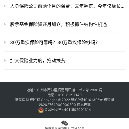
人身保险公司前两个月的保费：去年翻倍，今年仅增长0.46%
股票基金保险资逐月加仓，积极抓住结构性机遇
30万重疾保险可靠吗？30万重疾保险够吗？
加大保险业力度，推动扶贫
地址：广州市南沙区横沥镇汇通二街 2 号 2806 房
电话：020-81211149
谱蓝保 版权所有 Copyright © 2022
粤ICP备19101395号
机构编
码:202764000000800
信息披露
粤公网安备44011502001314
免费领取保险规划 立省50%