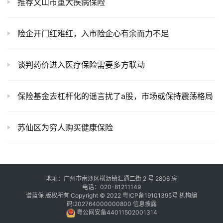
推荐文山市重大疾病保险
险企开门红难红，入市险企心有余而力不足
谈判药价进入医疗保险需要多方联动
保险基金去杠杆化的谣言扰了a股，市场或保持震荡格局
苏仙区为穷人购买健康保险
地址：广州市南沙区横沥镇汇通二街 2 号 2806 房
电话：020-81211149
谱蓝保 版权所有 Copyright © 2022
粤ICP备19101395号
机构编
码:202764000000800
信息披露
粤公网安备44011502001314