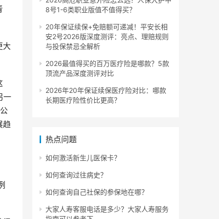
青
8号1-6类职业版值不值得买？
20年保证续保+免赔额可递减！平安长相
安2号2026版深度测评：亮点、理赔规则
更大
与投保禁忌全解析
2026最值得买的百万医疗险是哪款？5款
顶流产品深度测评对比
这
2026年20年保证续保医疗险对比：哪款
另一
长期医疗险性价比更高？
产公
展趋
热点问题
如何激活新生儿医保卡？
如何查询过往病史？
例
如何查询自己社保的参保地在哪？
大家人寿客服电话是多少？大家人寿服务
指南可以参考下。