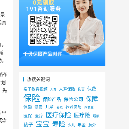
背景
现真
价，
域
动。
略布
热搜关键词
计划
保费
亲子教育视频
人寿保险
伤害
。先
人寿
保险
保障
保险公司
保险产品
儿童
保额
健康
养老保险
养老
养老金
与中
医疗保险
医疗险
医保
医疗
增额
概念
宝宝
寿险
孩子
年金
意外
少儿