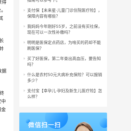
获得
业。
支付保【未来星·儿童门诊住院医疗险】，
保障内容有哪些？
其
我妈妈今年刚好55岁，之前没有买社保，
现在可以一次性补缴吗？
长
明明是医保定点药店，为啥买的药却不能
并
刷医保？
买了好医保，第二年查出高血压，要告知
吗？
数据
什么是农村50元大病补充保险？可以报销
多少？
支付宝【幸孕儿·孕妇及新生儿医疗险】怎
终
么样？
汉中
阳金