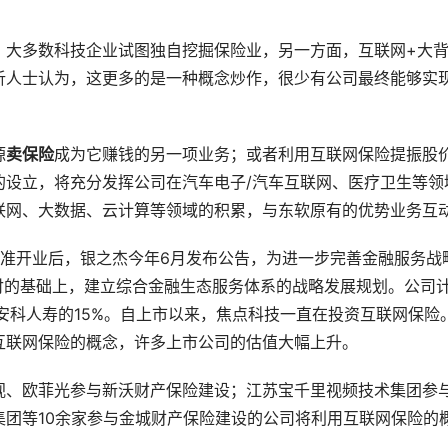
，大多数科技企业试图独自挖掘保险业，另一方面，互联网+大
析人士认为，这更多的是一种概念炒作，很少有公司最终能够实
源
卖保险
成为它赚钱的另一项业务；或者利用互联网保险提振股
的设立，将充分发挥公司在汽车电子/汽车互联网、医疗卫生等领
联网、大数据、云计算等领域的积累，与东软原有的优势业务互
批准开业后，银之杰今年6月发布公告，为进一步完善金融服务战
付的基础上，建立综合金融生态服务体系的战略发展规划。公司
占安科人寿的15%。自上市以来，焦点科技一直在投资互联网保险
互联网保险的概念，许多上市公司的估值大幅上升。
视、欧菲光参与新沃财产保险建设；江苏宝千里视频技术集团参
团等10余家参与金城财产保险建设的公司将利用互联网保险的