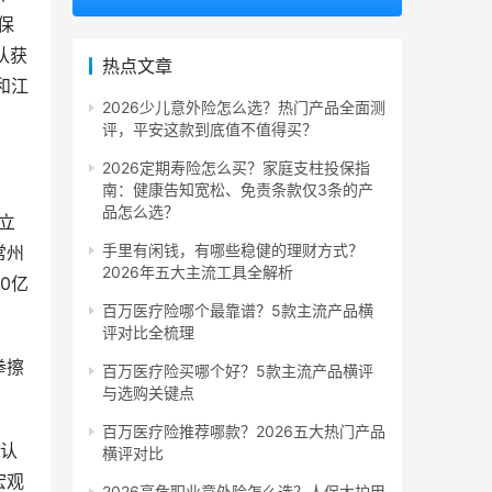
保
队获
热点文章
和江
2026少儿意外险怎么选？热门产品全面测
评，平安这款到底值不值得买？
2026定期寿险怎么买？家庭支柱投保指
南：健康告知宽松、免责条款仅3条的产
品怎么选？
立
手里有闲钱，有哪些稳健的理财方式？
常州
2026年五大主流工具全解析
0亿
百万医疗险哪个最靠谱？5款主流产品横
评对比全梳理
拳擦
百万医疗险买哪个好？5款主流产品横评
与选购关键点
百万医疗险推荐哪款？2026五大热门产品
认
横评对比
宏观
2026高危职业意外险怎么选？人保大护甲