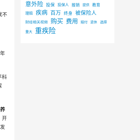
意外险
投保
投保人
报销
教育
提供
疾病
百万
被保险人
终身
理赔
就不
购买
费用
财经相关视频
赔付
选择
退休
重疾险
重大
半年
平科
保
养
，开
静发