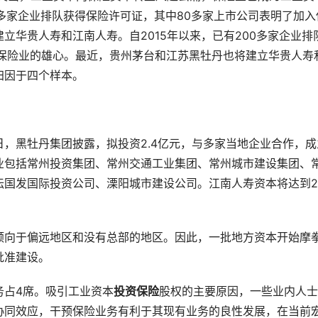
0多家企业排队获得保险许可证，其中80多家上市公司表明了加入
立华贵人寿和江南人寿。自2015年以来，已有200多家企业排
入保险业的雄心。最近，贵州茅台和江苏黑牡丹也将建立华贵人寿
归因于四个样本。
日，黑牡丹集团披露，拟投资2.4亿元，与多家当地企业合作，成
业包括常州投资集团、常州交通工业集团、常州城市建设集团、
坛国发国际投资公司、溧阳城市建设公司。江南人寿资本将达到2
倾向于偏远地区和没有总部的地区。因此，一批地方资本开始摩
批准建设。
务占4席。吸引工业资本
投资保险
股权的主要原因，一些业内人士
协同效应，干预保险业务有利于其现有业务的良性发展，在当前