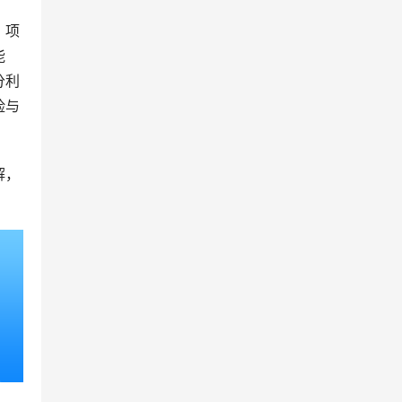
、项
能
分利
险与
解，